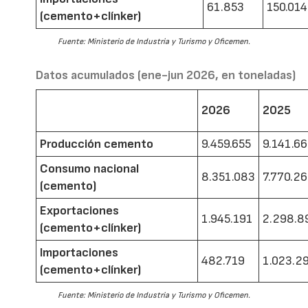
61.853
150.014
(cemento+clínker)
Fuente: Ministerio de Industria y Turismo y Oficemen.
Datos acumulados (ene-jun 2026, en toneladas)
2026
2025
Producción cemento
9.459.655
9.141.6
Consumo nacional
8.351.083
7.770.2
(cemento)
Exportaciones
1.945.191
2.298.8
(cemento+clínker)
Importaciones
482.719
1.023.2
(cemento+clínker)
Fuente: Ministerio de Industria y Turismo y Oficemen.