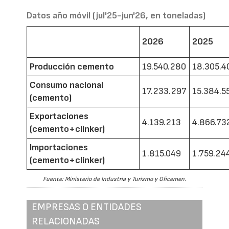
Datos año móvil (jul'25-jun'26, en toneladas)
2026
2025
Producción cemento
19.540.280
18.305.4
Consumo nacional
17.233.297
15.384.5
(cemento)
Exportaciones
4.139.213
4.866.73
(cemento+clínker)
Importaciones
1.815.049
1.759.24
(cemento+clínker)
Fuente: Ministerio de Industria y Turismo y Oficemen.
EMPRESAS O ENTIDADES
RELACIONADAS