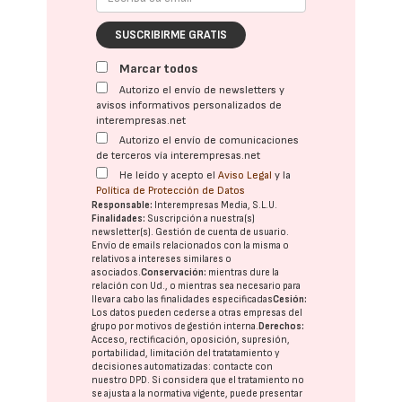
SUSCRIBIRME GRATIS
Marcar todos
Autorizo el envío de newsletters y
avisos informativos personalizados de
interempresas.net
Autorizo el envío de comunicaciones
de terceros vía interempresas.net
He leído y acepto el
Aviso Legal
y la
Política de Protección de Datos
Responsable:
Interempresas Media, S.L.U.
Finalidades:
Suscripción a nuestra(s)
newsletter(s). Gestión de cuenta de usuario.
Envío de emails relacionados con la misma o
relativos a intereses similares o
asociados.
Conservación:
mientras dure la
relación con Ud., o mientras sea necesario para
llevar a cabo las finalidades especificadas
Cesión:
Los datos pueden cederse a otras
empresas del
grupo
por motivos de gestión interna.
Derechos:
Acceso, rectificación, oposición, supresión,
portabilidad, limitación del tratatamiento y
decisiones automatizadas:
contacte con
nuestro DPD
. Si considera que el tratamiento no
se ajusta a la normativa vigente, puede presentar