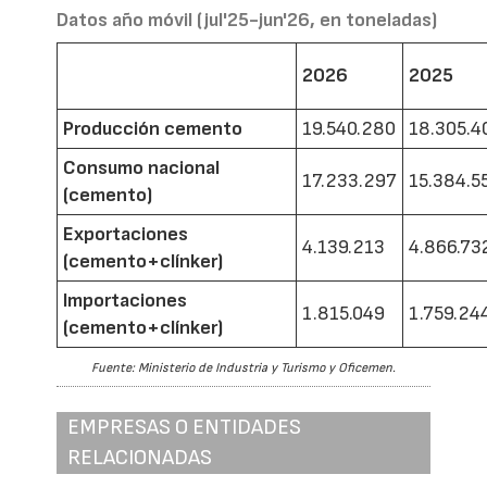
Datos año móvil (jul'25-jun'26, en toneladas)
2026
2025
Producción cemento
19.540.280
18.305.4
Consumo nacional
17.233.297
15.384.5
(cemento)
Exportaciones
4.139.213
4.866.73
(cemento+clínker)
Importaciones
1.815.049
1.759.24
(cemento+clínker)
Fuente: Ministerio de Industria y Turismo y Oficemen.
EMPRESAS O ENTIDADES
RELACIONADAS