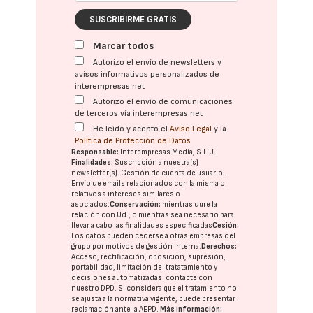
SUSCRIBIRME GRATIS
Marcar todos
Autorizo el envío de newsletters y
avisos informativos personalizados de
interempresas.net
Autorizo el envío de comunicaciones
de terceros vía interempresas.net
He leído y acepto el
Aviso Legal
y la
Política de Protección de Datos
Responsable:
Interempresas Media, S.L.U.
Finalidades:
Suscripción a nuestra(s)
newsletter(s). Gestión de cuenta de usuario.
Envío de emails relacionados con la misma o
relativos a intereses similares o
asociados.
Conservación:
mientras dure la
relación con Ud., o mientras sea necesario para
llevar a cabo las finalidades especificadas
Cesión:
Los datos pueden cederse a otras
empresas del
grupo
por motivos de gestión interna.
Derechos:
Acceso, rectificación, oposición, supresión,
portabilidad, limitación del tratatamiento y
decisiones automatizadas:
contacte con
nuestro DPD
. Si considera que el tratamiento no
se ajusta a la normativa vigente, puede presentar
reclamación ante la
AEPD
.
Más información: