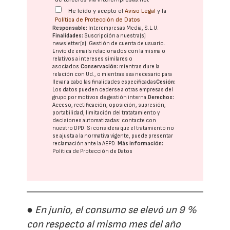
He leído y acepto el
Aviso Legal
y la
Política de Protección de Datos
Responsable:
Interempresas Media, S.L.U.
Finalidades:
Suscripción a nuestra(s)
newsletter(s). Gestión de cuenta de usuario.
Envío de emails relacionados con la misma o
relativos a intereses similares o
asociados.
Conservación:
mientras dure la
relación con Ud., o mientras sea necesario para
llevar a cabo las finalidades especificadas
Cesión:
Los datos pueden cederse a otras
empresas del
grupo
por motivos de gestión interna.
Derechos:
Acceso, rectificación, oposición, supresión,
portabilidad, limitación del tratatamiento y
decisiones automatizadas:
contacte con
nuestro DPD
. Si considera que el tratamiento no
se ajusta a la normativa vigente, puede presentar
reclamación ante la
AEPD
.
Más información:
Política de Protección de Datos
● En junio, el consumo se elevó un 9 %
con respecto al mismo mes del año