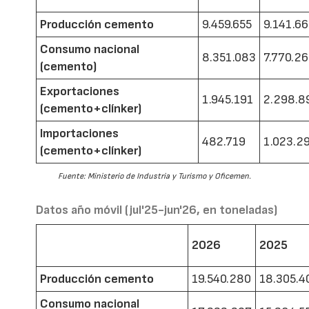
Producción cemento
9.459.655
9.141.6
Consumo nacional
8.351.083
7.770.2
(cemento)
Exportaciones
1.945.191
2.298.8
(cemento+clínker)
Importaciones
482.719
1.023.2
(cemento+clínker)
Fuente: Ministerio de Industria y Turismo y Oficemen.
Datos año móvil (jul'25-jun'26, en toneladas)
2026
2025
Producción cemento
19.540.280
18.305.4
Consumo nacional