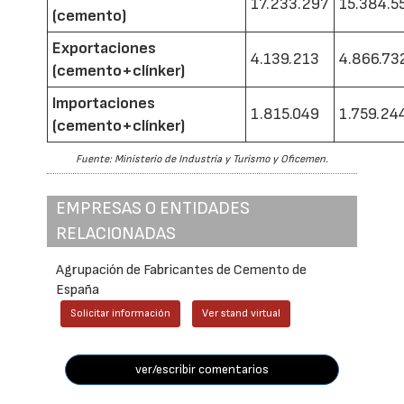
17.233.297
15.384.5
(cemento)
Exportaciones
4.139.213
4.866.73
(cemento+clínker)
Importaciones
1.815.049
1.759.24
(cemento+clínker)
Fuente: Ministerio de Industria y Turismo y Oficemen.
EMPRESAS O ENTIDADES
RELACIONADAS
Agrupación de Fabricantes de Cemento de
España
Solicitar información
Ver stand virtual
ver/escribir comentarios