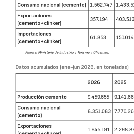
Consumo nacional (cemento)
1.562.747
1.433.5
Exportaciones
357.194
403.51
(cemento+clínker)
Importaciones
61.853
150.014
(cemento+clínker)
Fuente: Ministerio de Industria y Turismo y Oficemen.
Datos acumulados (ene-jun 2026, en toneladas)
2026
2025
Producción cemento
9.459.655
9.141.6
Consumo nacional
8.351.083
7.770.2
(cemento)
Exportaciones
1.945.191
2.298.8
(cemento+clínker)