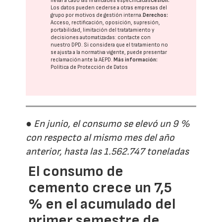
llevar a cabo las finalidades especificadas
Cesión:
Los datos pueden cederse a otras
empresas del
grupo
por motivos de gestión interna.
Derechos:
Acceso, rectificación, oposición, supresión,
portabilidad, limitación del tratatamiento y
decisiones automatizadas:
contacte con
nuestro DPD
. Si considera que el tratamiento no
se ajusta a la normativa vigente, puede presentar
reclamación ante la
AEPD
.
Más información:
Política de Protección de Datos
● En junio, el consumo se elevó un 9 %
con respecto al mismo mes del año
anterior, hasta las 1.562.747 toneladas
El consumo de
cemento crece un 7,5
% en el acumulado del
primer semestre de