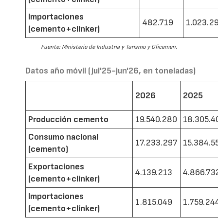
Importaciones
482.719
1.023.2
(cemento+clínker)
Fuente: Ministerio de Industria y Turismo y Oficemen.
Datos año móvil (jul'25-jun'26, en toneladas)
2026
2025
Producción cemento
19.540.280
18.305.4
Consumo nacional
17.233.297
15.384.5
(cemento)
Exportaciones
4.139.213
4.866.73
(cemento+clínker)
Importaciones
1.815.049
1.759.24
(cemento+clínker)