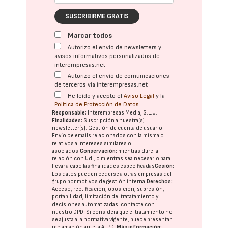
SUSCRIBIRME GRATIS
Marcar todos
Autorizo el envío de newsletters y
avisos informativos personalizados de
interempresas.net
Autorizo el envío de comunicaciones
de terceros vía interempresas.net
He leído y acepto el
Aviso Legal
y la
Política de Protección de Datos
Responsable:
Interempresas Media, S.L.U.
Finalidades:
Suscripción a nuestra(s)
newsletter(s). Gestión de cuenta de usuario.
Envío de emails relacionados con la misma o
relativos a intereses similares o
asociados.
Conservación:
mientras dure la
relación con Ud., o mientras sea necesario para
llevar a cabo las finalidades especificadas
Cesión:
Los datos pueden cederse a otras
empresas del
grupo
por motivos de gestión interna.
Derechos:
Acceso, rectificación, oposición, supresión,
portabilidad, limitación del tratatamiento y
decisiones automatizadas:
contacte con
nuestro DPD
. Si considera que el tratamiento no
se ajusta a la normativa vigente, puede presentar
reclamación ante la
AEPD
.
Más información: