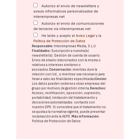
Autorizo el envío de newsletters y
avisos informativos personalizados de
interempresas.net
Autorizo el envío de comunicaciones
de terceros vía interempresas.net
He leído y acepto el
Aviso Legal
y la
Política de Protección de Datos
Responsable:
Interempresas Media, S.L.U.
Finalidades:
Suscripción a nuestra(s)
newsletter(s). Gestión de cuenta de usuario.
Envío de emails relacionados con la misma o
relativos a intereses similares o
asociados.
Conservación:
mientras dure la
relación con Ud., o mientras sea necesario para
llevar a cabo las finalidades especificadas
Cesión:
Los datos pueden cederse a otras
empresas del
grupo
por motivos de gestión interna.
Derechos:
Acceso, rectificación, oposición, supresión,
portabilidad, limitación del tratatamiento y
decisiones automatizadas:
contacte con
nuestro DPD
. Si considera que el tratamiento no
se ajusta a la normativa vigente, puede presentar
reclamación ante la
AEPD
.
Más información:
Política de Protección de Datos