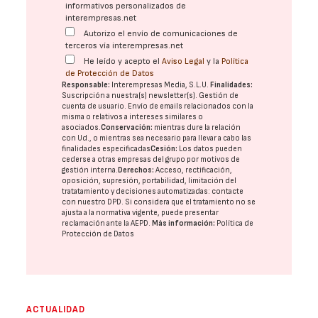
informativos personalizados de
interempresas.net
Autorizo el envío de comunicaciones de
terceros vía interempresas.net
He leído y acepto el
Aviso Legal
y la
Política
de Protección de Datos
Responsable:
Interempresas Media, S.L.U.
Finalidades:
Suscripción a nuestra(s) newsletter(s). Gestión de
cuenta de usuario. Envío de emails relacionados con la
misma o relativos a intereses similares o
asociados.
Conservación:
mientras dure la relación
con Ud., o mientras sea necesario para llevar a cabo las
finalidades especificadas
Cesión:
Los datos pueden
cederse a otras
empresas del grupo
por motivos de
gestión interna.
Derechos:
Acceso, rectificación,
oposición, supresión, portabilidad, limitación del
tratatamiento y decisiones automatizadas:
contacte
con nuestro DPD
. Si considera que el tratamiento no se
ajusta a la normativa vigente, puede presentar
reclamación ante la
AEPD
.
Más información:
Política de
Protección de Datos
ACTUALIDAD