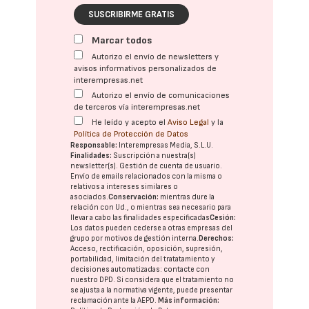
SUSCRIBIRME GRATIS
Marcar todos
Autorizo el envío de newsletters y
avisos informativos personalizados de
interempresas.net
Autorizo el envío de comunicaciones
de terceros vía interempresas.net
He leído y acepto el
Aviso Legal
y la
Política de Protección de Datos
Responsable:
Interempresas Media, S.L.U.
Finalidades:
Suscripción a nuestra(s)
newsletter(s). Gestión de cuenta de usuario.
Envío de emails relacionados con la misma o
relativos a intereses similares o
asociados.
Conservación:
mientras dure la
relación con Ud., o mientras sea necesario para
llevar a cabo las finalidades especificadas
Cesión:
Los datos pueden cederse a otras
empresas del
grupo
por motivos de gestión interna.
Derechos:
Acceso, rectificación, oposición, supresión,
portabilidad, limitación del tratatamiento y
decisiones automatizadas:
contacte con
nuestro DPD
. Si considera que el tratamiento no
se ajusta a la normativa vigente, puede presentar
reclamación ante la
AEPD
.
Más información: