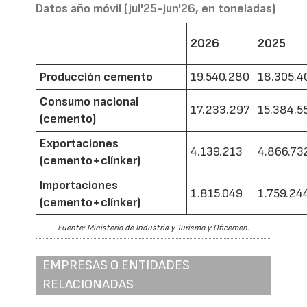
Datos año móvil (jul'25-jun'26, en toneladas)
2026
2025
Producción cemento
19.540.280
18.305.4
Consumo nacional
17.233.297
15.384.5
(cemento)
Exportaciones
4.139.213
4.866.73
(cemento+clínker)
Importaciones
1.815.049
1.759.24
(cemento+clínker)
Fuente: Ministerio de Industria y Turismo y Oficemen.
EMPRESAS O ENTIDADES
RELACIONADAS