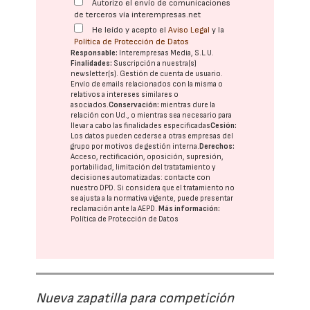
Autorizo el envío de comunicaciones
de terceros vía interempresas.net
He leído y acepto el
Aviso Legal
y la
Política de Protección de Datos
Responsable:
Interempresas Media, S.L.U.
Finalidades:
Suscripción a nuestra(s)
newsletter(s). Gestión de cuenta de usuario.
Envío de emails relacionados con la misma o
relativos a intereses similares o
asociados.
Conservación:
mientras dure la
relación con Ud., o mientras sea necesario para
llevar a cabo las finalidades especificadas
Cesión:
Los datos pueden cederse a otras
empresas del
grupo
por motivos de gestión interna.
Derechos:
Acceso, rectificación, oposición, supresión,
portabilidad, limitación del tratatamiento y
decisiones automatizadas:
contacte con
nuestro DPD
. Si considera que el tratamiento no
se ajusta a la normativa vigente, puede presentar
reclamación ante la
AEPD
.
Más información:
Política de Protección de Datos
Nueva zapatilla para competición