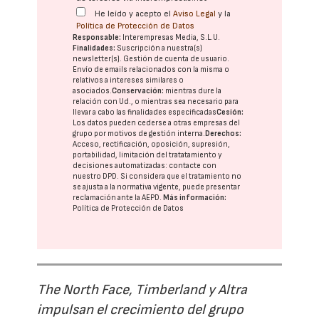
He leído y acepto el
Aviso Legal
y la
Política de Protección de Datos
Responsable:
Interempresas Media, S.L.U.
Finalidades:
Suscripción a nuestra(s)
newsletter(s). Gestión de cuenta de usuario.
Envío de emails relacionados con la misma o
relativos a intereses similares o
asociados.
Conservación:
mientras dure la
relación con Ud., o mientras sea necesario para
llevar a cabo las finalidades especificadas
Cesión:
Los datos pueden cederse a otras
empresas del
grupo
por motivos de gestión interna.
Derechos:
Acceso, rectificación, oposición, supresión,
portabilidad, limitación del tratatamiento y
decisiones automatizadas:
contacte con
nuestro DPD
. Si considera que el tratamiento no
se ajusta a la normativa vigente, puede presentar
reclamación ante la
AEPD
.
Más información:
Política de Protección de Datos
The North Face, Timberland y Altra
impulsan el crecimiento del grupo