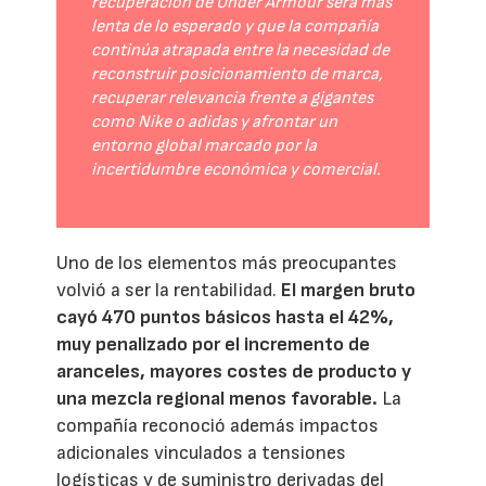
recuperación de Under Armour será más
lenta de lo esperado y que la compañía
continúa atrapada entre la necesidad de
reconstruir posicionamiento de marca,
recuperar relevancia frente a gigantes
como Nike o adidas y afrontar un
entorno global marcado por la
incertidumbre económica y comercial.
Uno de los elementos más preocupantes
volvió a ser la rentabilidad.
El margen bruto
cayó 470 puntos básicos hasta el 42%,
muy penalizado por el incremento de
aranceles, mayores costes de producto y
una mezcla regional menos favorable.
La
compañía reconoció además impactos
adicionales vinculados a tensiones
logísticas y de suministro derivadas del