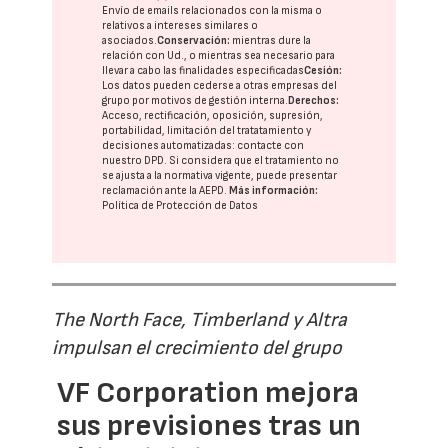
Envío de emails relacionados con la misma o
relativos a intereses similares o
asociados.
Conservación:
mientras dure la
relación con Ud., o mientras sea necesario para
llevar a cabo las finalidades especificadas
Cesión:
Los datos pueden cederse a otras
empresas del
grupo
por motivos de gestión interna.
Derechos:
Acceso, rectificación, oposición, supresión,
portabilidad, limitación del tratatamiento y
decisiones automatizadas:
contacte con
nuestro DPD
. Si considera que el tratamiento no
se ajusta a la normativa vigente, puede presentar
reclamación ante la
AEPD
.
Más información:
Política de Protección de Datos
The North Face, Timberland y Altra
impulsan el crecimiento del grupo
VF Corporation mejora
sus previsiones tras un