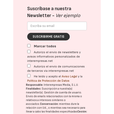
Suscríbase a nuestra
Newsletter -
Ver ejemplo
SUSCRIBIRME GRATIS
Marcar todos
Autorizo el envío de newsletters y
avisos informativos personalizados de
interempresas.net
Autorizo el envío de comunicaciones
de terceros vía interempresas.net
He leído y acepto el
Aviso Legal
y la
Política de Protección de Datos
Responsable:
Interempresas Media, S.L.U.
Finalidades:
Suscripción a nuestra(s)
newsletter(s). Gestión de cuenta de usuario.
Envío de emails relacionados con la misma o
relativos a intereses similares o
asociados.
Conservación:
mientras dure la
relación con Ud., o mientras sea necesario para
llevar a cabo las finalidades especificadas
Cesión: