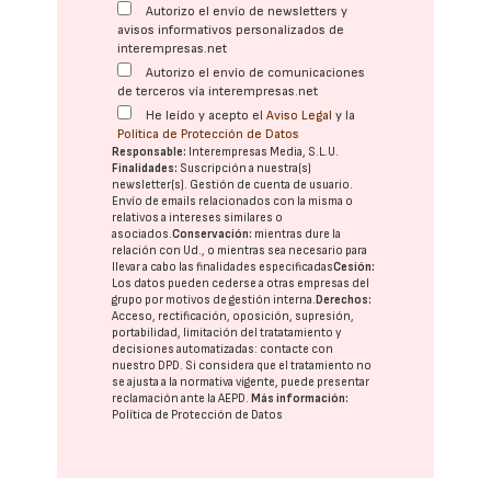
Autorizo el envío de newsletters y
avisos informativos personalizados de
interempresas.net
Autorizo el envío de comunicaciones
de terceros vía interempresas.net
He leído y acepto el
Aviso Legal
y la
Política de Protección de Datos
Responsable:
Interempresas Media, S.L.U.
Finalidades:
Suscripción a nuestra(s)
newsletter(s). Gestión de cuenta de usuario.
Envío de emails relacionados con la misma o
relativos a intereses similares o
asociados.
Conservación:
mientras dure la
relación con Ud., o mientras sea necesario para
llevar a cabo las finalidades especificadas
Cesión:
Los datos pueden cederse a otras
empresas del
grupo
por motivos de gestión interna.
Derechos:
Acceso, rectificación, oposición, supresión,
portabilidad, limitación del tratatamiento y
decisiones automatizadas:
contacte con
nuestro DPD
. Si considera que el tratamiento no
se ajusta a la normativa vigente, puede presentar
reclamación ante la
AEPD
.
Más información:
Política de Protección de Datos