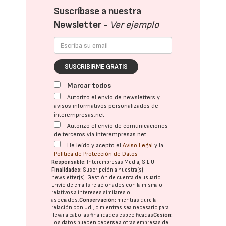
Suscríbase a nuestra
Newsletter -
Ver ejemplo
SUSCRIBIRME GRATIS
Marcar todos
Autorizo el envío de newsletters y
avisos informativos personalizados de
interempresas.net
Autorizo el envío de comunicaciones
de terceros vía interempresas.net
He leído y acepto el
Aviso Legal
y la
Política de Protección de Datos
Responsable:
Interempresas Media, S.L.U.
Finalidades:
Suscripción a nuestra(s)
newsletter(s). Gestión de cuenta de usuario.
Envío de emails relacionados con la misma o
relativos a intereses similares o
asociados.
Conservación:
mientras dure la
relación con Ud., o mientras sea necesario para
llevar a cabo las finalidades especificadas
Cesión:
Los datos pueden cederse a otras
empresas del