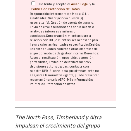
He leído y acepto el
Aviso Legal
y la
Política de Protección de Datos
Responsable:
Interempresas Media, S.L.U.
Finalidades:
Suscripción a nuestra(s)
newsletter(s). Gestión de cuenta de usuario.
Envío de emails relacionados con la misma o
relativos a intereses similares o
asociados.
Conservación:
mientras dure la
relación con Ud., o mientras sea necesario para
llevar a cabo las finalidades especificadas
Cesión:
Los datos pueden cederse a otras
empresas del
grupo
por motivos de gestión interna.
Derechos:
Acceso, rectificación, oposición, supresión,
portabilidad, limitación del tratatamiento y
decisiones automatizadas:
contacte con
nuestro DPD
. Si considera que el tratamiento no
se ajusta a la normativa vigente, puede presentar
reclamación ante la
AEPD
.
Más información:
Política de Protección de Datos
The North Face, Timberland y Altra
impulsan el crecimiento del grupo