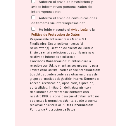
Autorizo el envío de newsletters y
avisos informativos personalizados de
interempresas.net
Autorizo el envío de comunicaciones
de terceros vía interempresas.net
He leído y acepto el
Aviso Legal
y la
Política de Protección de Datos
Responsable:
Interempresas Media, S.L.U.
Finalidades:
Suscripción a nuestra(s)
newsletter(s). Gestión de cuenta de usuario.
Envío de emails relacionados con la misma o
relativos a intereses similares o
asociados.
Conservación:
mientras dure la
relación con Ud., o mientras sea necesario para
llevar a cabo las finalidades especificadas
Cesión:
Los datos pueden cederse a otras
empresas del
grupo
por motivos de gestión interna.
Derechos:
Acceso, rectificación, oposición, supresión,
portabilidad, limitación del tratatamiento y
decisiones automatizadas:
contacte con
nuestro DPD
. Si considera que el tratamiento no
se ajusta a la normativa vigente, puede presentar
reclamación ante la
AEPD
.
Más información:
Política de Protección de Datos