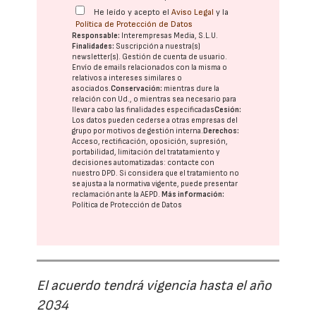
He leído y acepto el
Aviso Legal
y la
Política de Protección de Datos
Responsable:
Interempresas Media, S.L.U.
Finalidades:
Suscripción a nuestra(s)
newsletter(s). Gestión de cuenta de usuario.
Envío de emails relacionados con la misma o
relativos a intereses similares o
asociados.
Conservación:
mientras dure la
relación con Ud., o mientras sea necesario para
llevar a cabo las finalidades especificadas
Cesión:
Los datos pueden cederse a otras
empresas del
grupo
por motivos de gestión interna.
Derechos:
Acceso, rectificación, oposición, supresión,
portabilidad, limitación del tratatamiento y
decisiones automatizadas:
contacte con
nuestro DPD
. Si considera que el tratamiento no
se ajusta a la normativa vigente, puede presentar
reclamación ante la
AEPD
.
Más información:
Política de Protección de Datos
El acuerdo tendrá vigencia hasta el año
2034