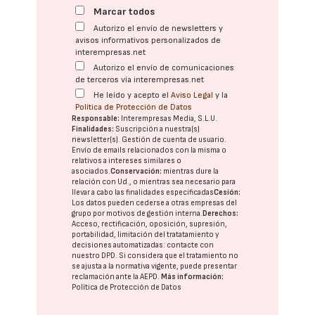
Marcar todos
Autorizo el envío de newsletters y
avisos informativos personalizados de
interempresas.net
Autorizo el envío de comunicaciones
de terceros vía interempresas.net
He leído y acepto el
Aviso Legal
y la
Política de Protección de Datos
Responsable:
Interempresas Media, S.L.U.
Finalidades:
Suscripción a nuestra(s)
newsletter(s). Gestión de cuenta de usuario.
Envío de emails relacionados con la misma o
relativos a intereses similares o
asociados.
Conservación:
mientras dure la
relación con Ud., o mientras sea necesario para
llevar a cabo las finalidades especificadas
Cesión:
Los datos pueden cederse a otras
empresas del
grupo
por motivos de gestión interna.
Derechos:
Acceso, rectificación, oposición, supresión,
portabilidad, limitación del tratatamiento y
decisiones automatizadas:
contacte con
nuestro DPD
. Si considera que el tratamiento no
se ajusta a la normativa vigente, puede presentar
reclamación ante la
AEPD
.
Más información:
Política de Protección de Datos