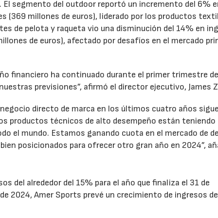
 El segmento del outdoor reportó un incremento del 6% 
es (369 millones de euros), liderado por los productos texti
es de pelota y raqueta vio una disminución del 14% en in
illones de euros), afectado por desafíos en el mercado pri
ño financiero ha continuado durante el primer trimestre d
nuestras previsiones”, afirmó el director ejecutivo, James 
negocio directo de marca en los últimos cuatro años sigu
ros productos técnicos de alto desempeño están teniendo
todo el mundo. Estamos ganando cuota en el mercado de d
s bien posicionados para ofrecer otro gran año en 2024”, añ
s del alrededor del 15% para el año que finaliza el 31 de
 de 2024, Amer Sports prevé un crecimiento de ingresos d