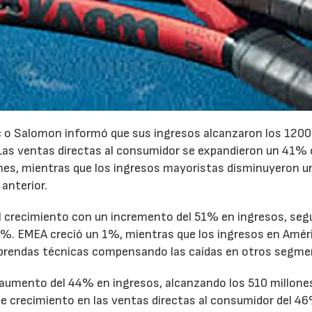
23/07/2026
30/07/2026
c o Salomon informó que sus ingresos alcanzaron los 1200
. Las ventas directas al consumidor se expandieron un 41%
ones, mientras que los ingresos mayoristas disminuyeron 
anterior.
el crecimiento con un incremento del 51% en ingresos, seg
4%. EMEA creció un 1%, mientras que los ingresos en Amér
 prendas técnicas compensando las caídas en otros segme
aumento del 44% en ingresos, alcanzando los 510 millone
le crecimiento en las ventas directas al consumidor del 4