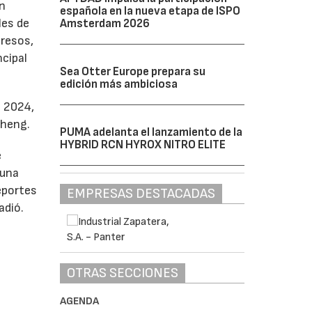
en
española en la nueva etapa de ISPO
les de
Amsterdam 2026
gresos,
ncipal
Sea Otter Europe prepara su
edición más ambiciosa
e 2024,
Zheng.
PUMA adelanta el lanzamiento de la
HYBRID RCN HYROX NITRO ELITE
e
 una
eportes
EMPRESAS DESTACADAS
adió.
OTRAS SECCIONES
e
AGENDA