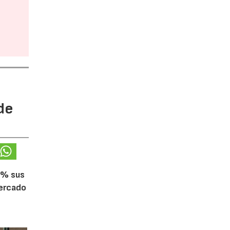
de
5% sus
mercado