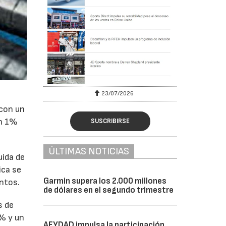
23/07/2026
 con un
un 1%
SUSCRIBIRSE
ÚLTIMAS NOTICIAS
uida de
ica se
Garmin supera los 2.000 millones
ntos.
de dólares en el segundo trimestre
s de
6% y un
AFYDAD impulsa la participación