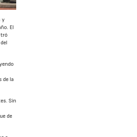
 y
año. El
stró
 del
uyendo
 de la
es. Sin
fue de