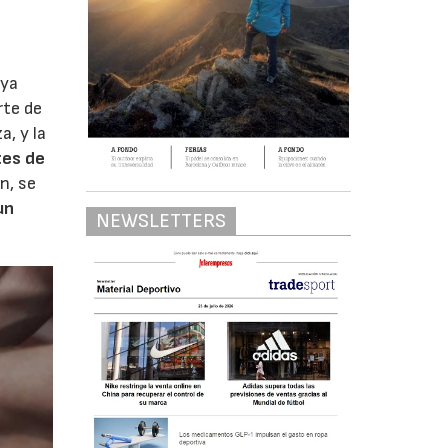
ya
rte de
, y la
tes de
n, se
un
NEWSLETTERS