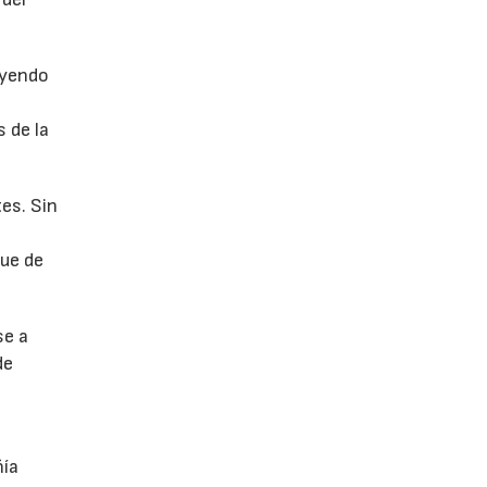
uyendo
 de la
es. Sin
fue de
se a
de
ñía