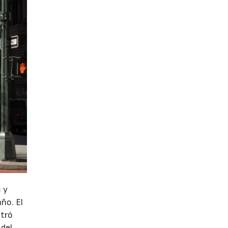
 y
año. El
stró
 del