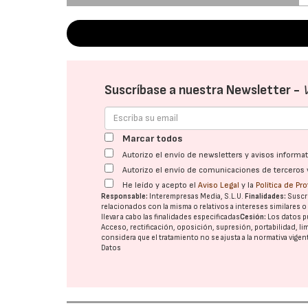
Suscríbase a nuestra Newsletter -
Marcar todos
Autorizo el envío de newsletters y avisos inform
Autorizo el envío de comunicaciones de terceros 
He leído y acepto el
Aviso Legal
y la
Política de Pr
Responsable:
Interempresas Media, S.L.U.
Finalidades:
Suscri
relacionados con la misma o relativos a intereses similares 
llevar a cabo las finalidades especificadas
Cesión:
Los datos p
Acceso, rectificación, oposición, supresión, portabilidad, l
considera que el tratamiento no se ajusta a la normativa vige
Datos