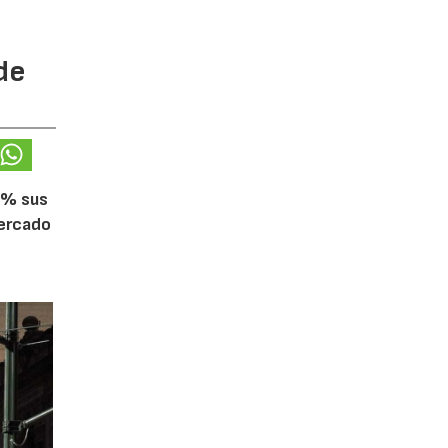
de
5% sus
mercado