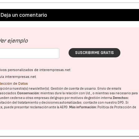
Deja un comentario
Ver ejemplo
SUSCRIBIRME GRATIS
ativos personalizados de interempresas.net
vía interempresas.net
otección de Datos
pción a nuestra(s) newsletter(s). Gestión de cuenta de usuario. Envío de emails
o asociados.
Conservación:
mientras dure la relación con Ud., o mientras sea necesario para
ueden cederse a otras
empresas del grupo
por motivos de gestión interna.
Derechos:
imitación del tratatamiento y decisiones automatizadas:
contacte con nuestro DPD
. Si
nte, puede presentar reclamación ante la
AEPD
.
Más información:
Política de Protección de