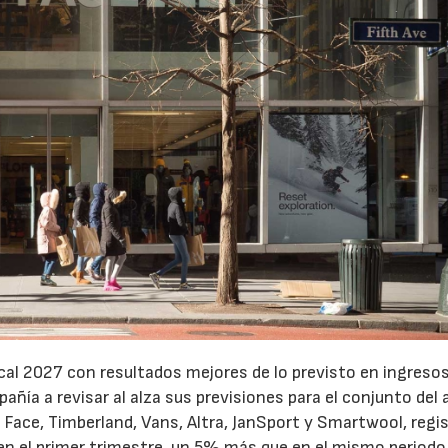
cal 2027 con resultados mejores de lo previsto en ingresos
pañía a revisar al alza sus previsiones para el conjunto del 
Face, Timberland, Vans, Altra, JanSport y Smartwool, regi
en el primer trimestre, un 5% más que en el mismo periodo