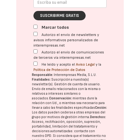
SUSCRIBIRME GRATIS
Marcar todos
Autorizo el envío de newsletters y
avisos informativos personalizados de
interempresas.net
Autorizo el envío de comunicaciones
de terceros vía interempresas.net
He leído y acepto el
Aviso Legal
y la
Política de Protección de Datos
Responsable:
Interempresas Media, S.L.U.
Finalidades:
Suscripción a nuestra(s)
newsletter(s). Gestión de cuenta de usuario.
Envío de emails relacionados con la misma o
relativos a intereses similares o
asociados.
Conservación:
mientras dure la
relación con Ud., o mientras sea necesario para
llevar a cabo las finalidades especificadas
Cesión:
Los datos pueden cederse a otras
empresas del
grupo
por motivos de gestión interna.
Derechos:
Acceso, rectificación, oposición, supresión,
portabilidad, limitación del tratatamiento y
decisiones automatizadas:
contacte con
nuestro DPD
. Si considera que el tratamiento no