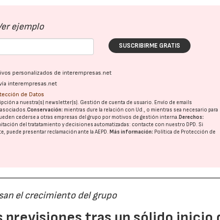
Ver ejemplo
SUSCRIBIRME GRATIS
ativos personalizados de interempresas.net
vía interempresas.net
30/07/2026
otección de Datos
pción a nuestra(s) newsletter(s). Gestión de cuenta de usuario. Envío de emails
o asociados.
Conservación:
mientras dure la relación con Ud., o mientras sea necesario para
ueden cederse a otras
empresas del grupo
por motivos de gestión interna.
Derechos:
imitación del tratatamiento y decisiones automatizadas:
contacte con nuestro DPD
. Si
nte, puede presentar reclamación ante la
AEPD
.
Más información:
Política de Protección de
san el crecimiento del grupo
previsiones tras un sólido inicio 