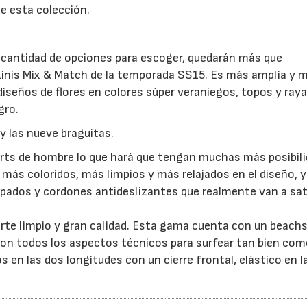
de esta colección.
n cantidad de opciones para escoger, quedarán más que
kinis Mix & Match de la temporada SS15. Es más amplia y m
iseños de flores en colores súper veraniegos, topos y raya
gro.
y las nueve braguitas.
rts de hombre lo que hará que tengan muchas más posibil
 más coloridos, más limpios y más relajados en el diseño,
ados y cordones antideslizantes que realmente van a sat
orte limpio y gran calidad. Esta gama cuenta con un beach
con todos los aspectos técnicos para surfear tan bien co
s en las dos longitudes con un cierre frontal, elástico en l