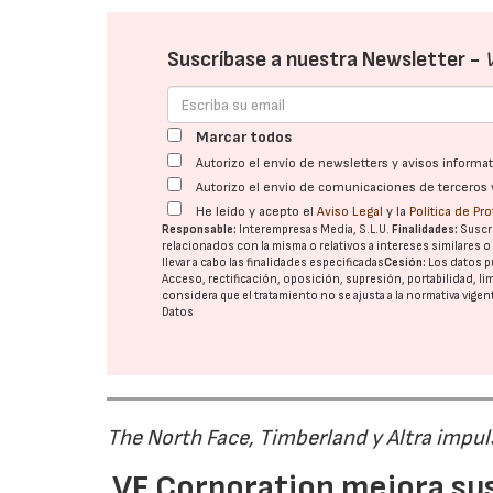
Suscríbase a nuestra Newsletter -
Marcar todos
Autorizo el envío de newsletters y avisos inform
Autorizo el envío de comunicaciones de terceros 
23/07/2026
He leído y acepto el
Aviso Legal
y la
Política de Pr
Responsable:
Interempresas Media, S.L.U.
Finalidades:
Suscri
relacionados con la misma o relativos a intereses similares 
llevar a cabo las finalidades especificadas
Cesión:
Los datos p
Acceso, rectificación, oposición, supresión, portabilidad, l
considera que el tratamiento no se ajusta a la normativa vige
Datos
The North Face, Timberland y Altra impul
VF Corporation mejora sus 