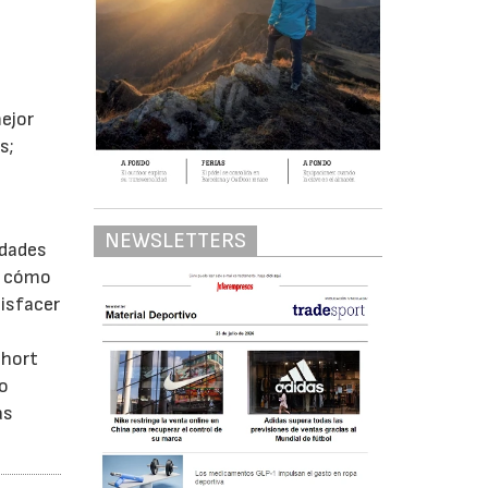
ejor
s;
NEWSLETTERS
idades
 y cómo
isfacer
short
mo
as