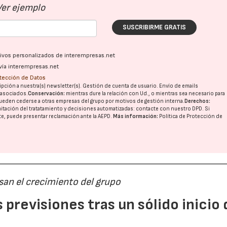
Ver ejemplo
SUSCRIBIRME GRATIS
ativos personalizados de interempresas.net
vía interempresas.net
otección de Datos
pción a nuestra(s) newsletter(s). Gestión de cuenta de usuario. Envío de emails
o asociados.
Conservación:
mientras dure la relación con Ud., o mientras sea necesario para
ueden cederse a otras
empresas del grupo
por motivos de gestión interna.
Derechos:
imitación del tratatamiento y decisiones automatizadas:
contacte con nuestro DPD
. Si
nte, puede presentar reclamación ante la
AEPD
.
Más información:
Política de Protección de
san el crecimiento del grupo
previsiones tras un sólido inicio 