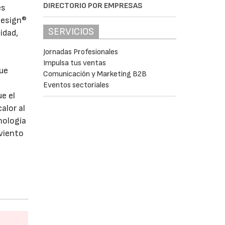
DIRECTORIO POR EMPRESAS
es
uesign®
SERVICIOS
idad,
Jornadas Profesionales
Impulsa tus ventas
lue
Comunicación y Marketing B2B
a
Eventos sectoriales
e el
alor al
nología
 viento