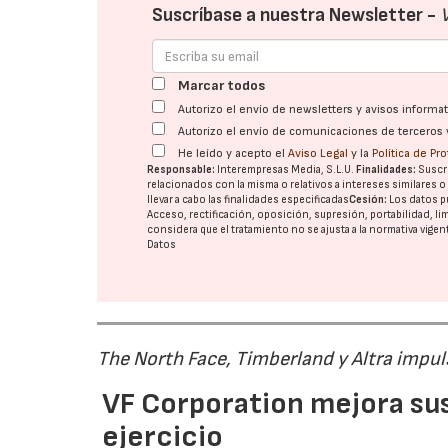
Suscríbase a nuestra Newsletter -
Marcar todos
Autorizo el envío de newsletters y avisos inform
Autorizo el envío de comunicaciones de terceros 
He leído y acepto el
Aviso Legal
y la
Política de Pr
Responsable:
Interempresas Media, S.L.U.
Finalidades:
Suscri
relacionados con la misma o relativos a intereses similares 
llevar a cabo las finalidades especificadas
Cesión:
Los datos p
Acceso, rectificación, oposición, supresión, portabilidad, l
considera que el tratamiento no se ajusta a la normativa vige
Datos
The North Face, Timberland y Altra impul
VF Corporation mejora sus 
ejercicio