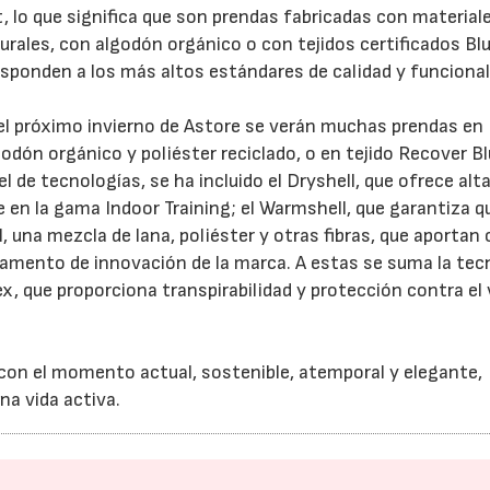
, lo que significa que son prendas fabricadas con material
urales, con algodón orgánico o con tejidos certificados Bl
responden a los más altos estándares de calidad y funcional
 del próximo invierno de Astore se verán muchas prendas en
dón orgánico y poliéster reciclado, o en tejido Recover B
el de tecnologías, se ha incluido el Dryshell, que ofrece alt
e en la gama Indoor Training;
el Warmshell, que garantiza qu
, una mezcla de lana, poliéster y otras fibras, que aportan c
rtamento de innovación de la marca.
A estas se suma la tec
x, que proporciona transpirabilidad y protección contra el
 con el momento actual, sostenible, atemporal y elegante,
na vida activa.