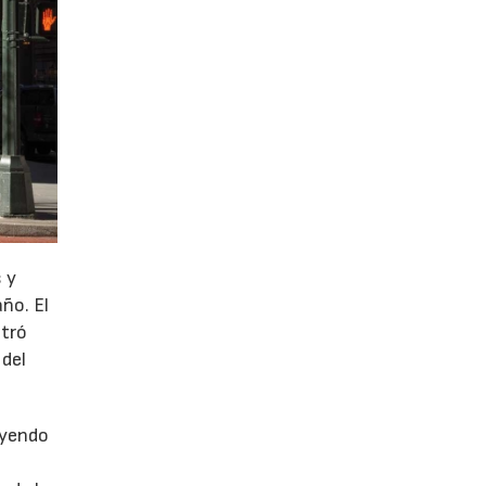
 y
año. El
stró
 del
uyendo