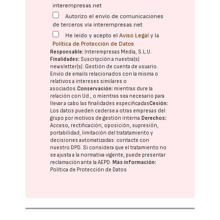
interempresas.net
Autorizo el envío de comunicaciones
de terceros vía interempresas.net
He leído y acepto el
Aviso Legal
y la
Política de Protección de Datos
Responsable:
Interempresas Media, S.L.U.
Finalidades:
Suscripción a nuestra(s)
newsletter(s). Gestión de cuenta de usuario.
Envío de emails relacionados con la misma o
relativos a intereses similares o
asociados.
Conservación:
mientras dure la
relación con Ud., o mientras sea necesario para
llevar a cabo las finalidades especificadas
Cesión:
Los datos pueden cederse a otras
empresas del
grupo
por motivos de gestión interna.
Derechos:
Acceso, rectificación, oposición, supresión,
portabilidad, limitación del tratatamiento y
decisiones automatizadas:
contacte con
nuestro DPD
. Si considera que el tratamiento no
se ajusta a la normativa vigente, puede presentar
reclamación ante la
AEPD
.
Más información:
Política de Protección de Datos