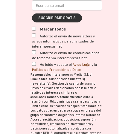
SUSCRIBIRME GRATIS
Marcar todos
Autorizo el envío de newsletters y
avisos informativos personalizados de
interempresas.net
Autorizo el envío de comunicaciones
de terceros vía interempresas.net
He leído y acepto el
Aviso Legal
y la
Política de Protección de Datos
Responsable:
Interempresas Media, S.L.U.
Finalidades:
Suscripción a nuestra(s)
newsletter(s). Gestión de cuenta de usuario.
Envío de emails relacionados con la misma o
relativos a intereses similares o
asociados.
Conservación:
mientras dure la
relación con Ud., o mientras sea necesario para
llevar a cabo las finalidades especificadas
Cesión:
Los datos pueden cederse a otras
empresas del
grupo
por motivos de gestión interna.
Derechos:
Acceso, rectificación, oposición, supresión,
portabilidad, limitación del tratatamiento y
decisiones automatizadas:
contacte con
nuestro DPD
. Si considera que el tratamiento no