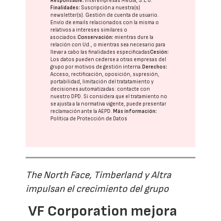
Responsable:
Interempresas Media, S.L.U.
Finalidades:
Suscripción a nuestra(s)
newsletter(s). Gestión de cuenta de usuario.
Envío de emails relacionados con la misma o
relativos a intereses similares o
asociados.
Conservación:
mientras dure la
relación con Ud., o mientras sea necesario para
llevar a cabo las finalidades especificadas
Cesión:
Los datos pueden cederse a otras
empresas del
grupo
por motivos de gestión interna.
Derechos:
Acceso, rectificación, oposición, supresión,
portabilidad, limitación del tratatamiento y
decisiones automatizadas:
contacte con
nuestro DPD
. Si considera que el tratamiento no
se ajusta a la normativa vigente, puede presentar
reclamación ante la
AEPD
.
Más información:
Política de Protección de Datos
The North Face, Timberland y Altra
impulsan el crecimiento del grupo
VF Corporation mejora