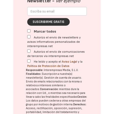
Newsletter -
Ver ejemplo
SUSCRIBIRME GRATIS
Marcar todos
Autorizo el envío de newsletters y
avisos informativos personalizados de
interempresas.net
Autorizo el envío de comunicaciones
de terceros vía interempresas.net
He leído y acepto el
Aviso Legal
y la
Política de Protección de Datos
Responsable:
Interempresas Media, S.L.U.
Finalidades:
Suscripción a nuestra(s)
newsletter(s). Gestión de cuenta de usuario.
Envío de emails relacionados con la misma o
relativos a intereses similares o
asociados.
Conservación:
mientras dure la
relación con Ud., o mientras sea necesario para
llevar a cabo las finalidades especificadas
Cesión:
Los datos pueden cederse a otras
empresas del
grupo
por motivos de gestión interna.
Derechos:
Acceso, rectificación, oposición, supresión,
portabilidad, limitación del tratatamiento y