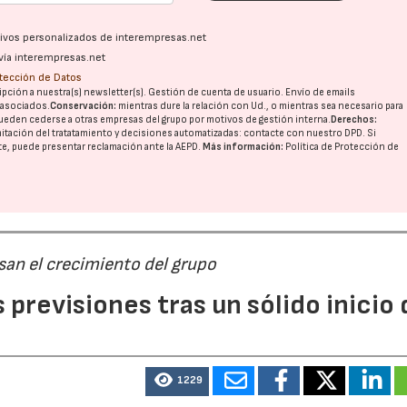
ativos personalizados de interempresas.net
vía interempresas.net
otección de Datos
pción a nuestra(s) newsletter(s). Gestión de cuenta de usuario. Envío de emails
o asociados.
Conservación:
mientras dure la relación con Ud., o mientras sea necesario para
ueden cederse a otras
empresas del grupo
por motivos de gestión interna.
Derechos:
imitación del tratatamiento y decisiones automatizadas:
contacte con nuestro DPD
. Si
nte, puede presentar reclamación ante la
AEPD
.
Más información:
Política de Protección de
san el crecimiento del grupo
previsiones tras un sólido inicio 
1229