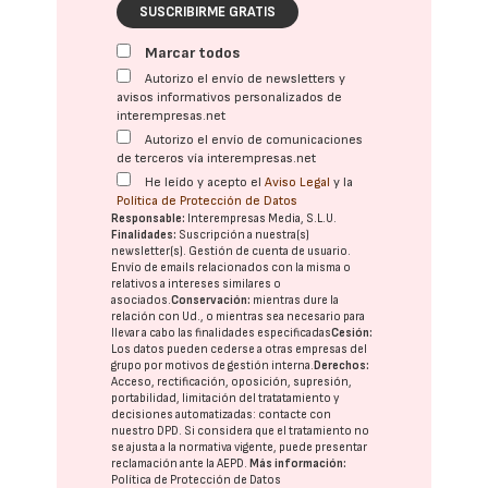
SUSCRIBIRME GRATIS
Marcar todos
Autorizo el envío de newsletters y
avisos informativos personalizados de
interempresas.net
Autorizo el envío de comunicaciones
de terceros vía interempresas.net
He leído y acepto el
Aviso Legal
y la
Política de Protección de Datos
Responsable:
Interempresas Media, S.L.U.
Finalidades:
Suscripción a nuestra(s)
newsletter(s). Gestión de cuenta de usuario.
Envío de emails relacionados con la misma o
relativos a intereses similares o
asociados.
Conservación:
mientras dure la
relación con Ud., o mientras sea necesario para
llevar a cabo las finalidades especificadas
Cesión:
Los datos pueden cederse a otras
empresas del
grupo
por motivos de gestión interna.
Derechos:
Acceso, rectificación, oposición, supresión,
portabilidad, limitación del tratatamiento y
decisiones automatizadas:
contacte con
nuestro DPD
. Si considera que el tratamiento no
se ajusta a la normativa vigente, puede presentar
reclamación ante la
AEPD
.
Más información:
Política de Protección de Datos