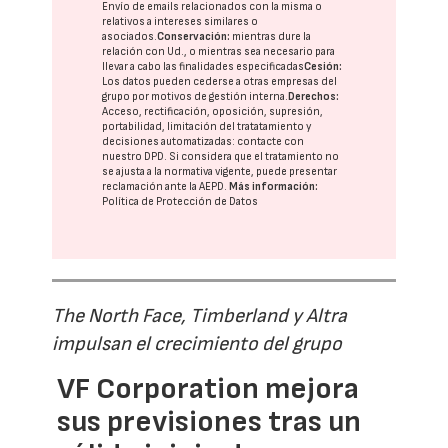
Envío de emails relacionados con la misma o
relativos a intereses similares o
asociados.
Conservación:
mientras dure la
relación con Ud., o mientras sea necesario para
llevar a cabo las finalidades especificadas
Cesión:
Los datos pueden cederse a otras
empresas del
grupo
por motivos de gestión interna.
Derechos:
Acceso, rectificación, oposición, supresión,
portabilidad, limitación del tratatamiento y
decisiones automatizadas:
contacte con
nuestro DPD
. Si considera que el tratamiento no
se ajusta a la normativa vigente, puede presentar
reclamación ante la
AEPD
.
Más información:
Política de Protección de Datos
The North Face, Timberland y Altra
impulsan el crecimiento del grupo
VF Corporation mejora
sus previsiones tras un