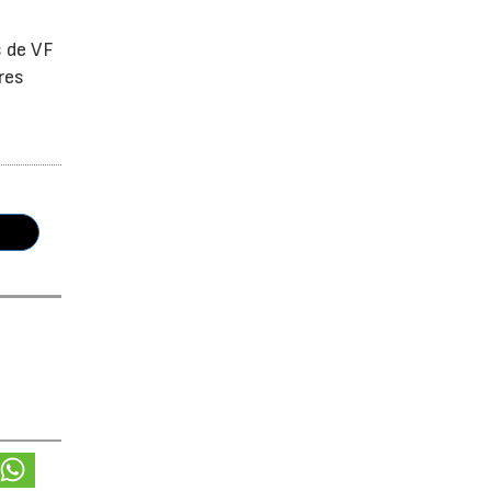
s de VF
res