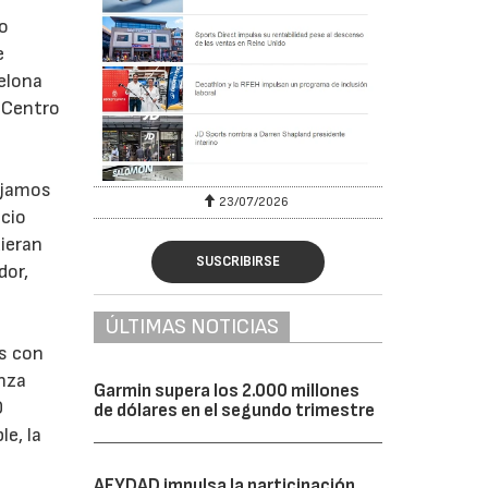
jo
e
celona
l Centro
bajamos
23/07/2026
ecio
uieran
SUSCRIBIRSE
dor,
ÚLTIMAS NOTICIAS
as con
enza
Garmin supera los 2.000 millones
0
de dólares en el segundo trimestre
le, la
AFYDAD impulsa la participación