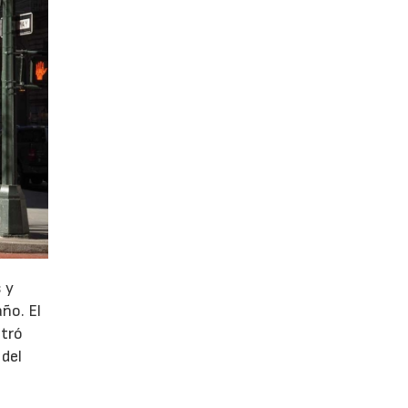
 y
año. El
stró
 del