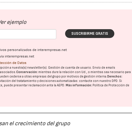
Ver ejemplo
SUSCRIBIRME GRATIS
ativos personalizados de interempresas.net
vía interempresas.net
otección de Datos
pción a nuestra(s) newsletter(s). Gestión de cuenta de usuario. Envío de emails
o asociados.
Conservación:
mientras dure la relación con Ud., o mientras sea necesario para
ueden cederse a otras
empresas del grupo
por motivos de gestión interna.
Derechos:
imitación del tratatamiento y decisiones automatizadas:
contacte con nuestro DPD
. Si
nte, puede presentar reclamación ante la
AEPD
.
Más información:
Política de Protección de
san el crecimiento del grupo