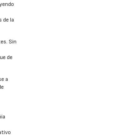
uyendo
 de la
es. Sin
fue de
se a
de
ñía
ativo