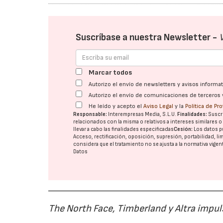
Suscríbase a nuestra Newsletter -
Marcar todos
Autorizo el envío de newsletters y avisos inform
Autorizo el envío de comunicaciones de terceros 
He leído y acepto el
Aviso Legal
y la
Política de Pr
Responsable:
Interempresas Media, S.L.U.
Finalidades:
Suscri
relacionados con la misma o relativos a intereses similares 
llevar a cabo las finalidades especificadas
Cesión:
Los datos p
Acceso, rectificación, oposición, supresión, portabilidad, l
considera que el tratamiento no se ajusta a la normativa vige
Datos
The North Face, Timberland y Altra impul