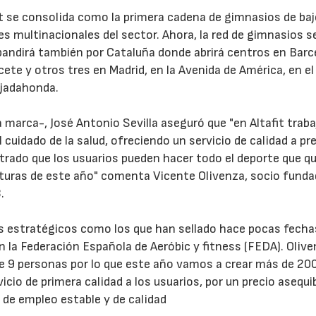
fit se consolida como la primera cadena de gimnasios de ba
 multinacionales del sector. Ahora, la red de gimnasios s
xpandirá también por Cataluña donde abrirá centros en Bar
cete y otros tres en Madrid, en la Avenida de América, en e
ajadahonda.
la marca-, José Antonio Sevilla aseguró que "en Altafit tra
23/07/2026
30/07/2026
el cuidado de la salud, ofreciendo un servicio de calidad a pr
trado que los usuarios pueden hacer todo el deporte que q
rturas de este año" comenta Vicente Olivenza, socio funda
.
os estratégicos como los que han sellado hace pocas fech
n la Federación Española de Aeróbic y fitness (FEDA). Oliv
e 9 personas por lo que este año vamos a crear más de 20
cio de primera calidad a los usuarios, por un precio asequib
 de empleo estable y de calidad