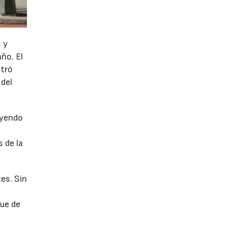
 y
año. El
stró
 del
uyendo
 de la
es. Sin
fue de