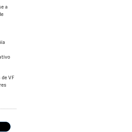
se a
de
ñía
ativo
s de VF
res