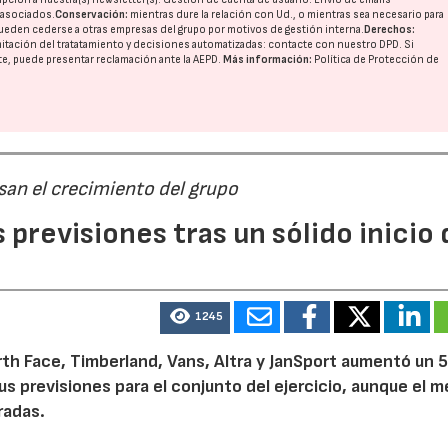
o asociados.
Conservación:
mientras dure la relación con Ud., o mientras sea necesario para
ueden cederse a otras
empresas del grupo
por motivos de gestión interna.
Derechos:
imitación del tratatamiento y decisiones automatizadas:
contacte con nuestro DPD
. Si
nte, puede presentar reclamación ante la
AEPD
.
Más información:
Política de Protección de
san el crecimiento del grupo
previsiones tras un sólido inicio 
1245
th Face, Timberland, Vans, Altra y JanSport aumentó un 
sus previsiones para el conjunto del ejercicio, aunque el 
radas.