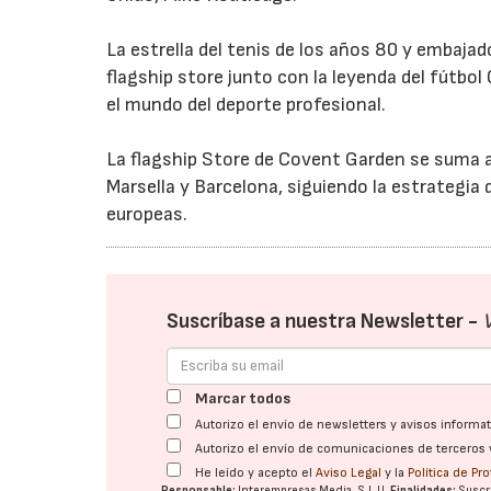
La estrella del tenis de los años 80 y embajado
flagship store junto con la leyenda del fútbol O
el mundo del deporte profesional.
La flagship Store de Covent Garden se suma a la
Marsella y Barcelona, siguiendo la estrategia 
europeas.
Suscríbase a nuestra Newsletter -
Marcar todos
Autorizo el envío de newsletters y avisos inform
Autorizo el envío de comunicaciones de terceros 
He leído y acepto el
Aviso Legal
y la
Política de Pr
Responsable:
Interempresas Media, S.L.U.
Finalidades:
Suscri