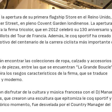
la apertura de su primera flagship Store en el Reino Unido,
cer Street, en pleno Covent Garden londinense. La apertura
la firma tricolor, que en 2012 celebró su 130 aniversario y
illots del Tour de Francia. Además, le coq sportif ha creado
tivo del centenario de la carrera ciclista más importante 
23/07/2026
30/07/2026
 encontrar las colecciones de ropa, calzado y accesorios
 de piezas, entre las que se encuentran “La Grande Boucle”
ira los rasgos característicos de la firma, que se traduce
o y moderno.
n disfrutar de la cultura y música francesa con el DJ Manar
s, que crearon una escultura que epitomiza le coq sportif y
tórico momento, fue desvelada por el Country Manager del