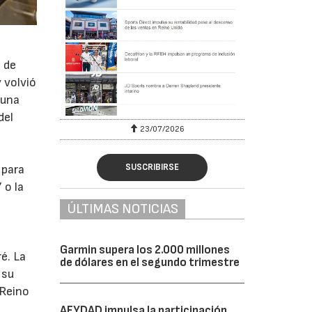
 de
 volvió
 una
del
23/07/2026
SUSCRIBIRSE
 para
 o la
ÚLTIMAS NOTICIAS
Garmin supera los 2.000 millones
é. La
de dólares en el segundo trimestre
 su
 Reino
AFYDAD impulsa la participación