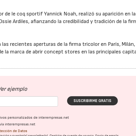
r de le coq sportif Yannick Noah, realizó su aparición en la
ssie Ardiles, afianzando la credibilidad y tradición de la fi
s recientes aperturas de la firma tricolor en París, Milán, L
de la marca de abrir concept stores en las principales capit
Ver ejemplo
SUSCRIBIRME GRATIS
ativos personalizados de interempresas.net
vía interempresas.net
otección de Datos
pción a nuestra(s) newsletter(s). Gestión de cuenta de usuario. Envío de emails