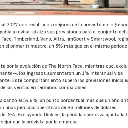
cal 2027 con resultados mejores de lo previsto en ingresos
pañía a revisar al alza sus previsiones para el conjunto del 
Face, Timberland, Vans, Altra, JanSport y Smartwool, regi
en el primer trimestre, un 5% más que en el mismo periodo
te por la evolución de The North Face, mientras que, excl
emente—, los ingresos aumentaron un 1% interanual y se
nte. Este comportamiento superó las previsiones iniciales
 de las ventas en términos comparables.
to alcanzó el 54,9%, un punto porcentual más que un año ant
n unas pérdidas operativas de 83 millones de dólares,
el 5%. Excluyendo Dickies, la pérdida operativa ajustada 
mejor que la prevista por la empresa.