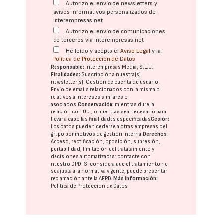
Autorizo el envío de newsletters y
avisos informativos personalizados de
interempresas.net
Autorizo el envío de comunicaciones
de terceros vía interempresas.net
He leído y acepto el
Aviso Legal
y la
Política de Protección de Datos
Responsable:
Interempresas Media, S.L.U.
Finalidades:
Suscripción a nuestra(s)
newsletter(s). Gestión de cuenta de usuario.
Envío de emails relacionados con la misma o
relativos a intereses similares o
asociados.
Conservación:
mientras dure la
relación con Ud., o mientras sea necesario para
llevar a cabo las finalidades especificadas
Cesión:
Los datos pueden cederse a otras
empresas del
grupo
por motivos de gestión interna.
Derechos:
Acceso, rectificación, oposición, supresión,
portabilidad, limitación del tratatamiento y
decisiones automatizadas:
contacte con
nuestro DPD
. Si considera que el tratamiento no
se ajusta a la normativa vigente, puede presentar
reclamación ante la
AEPD
.
Más información:
Política de Protección de Datos