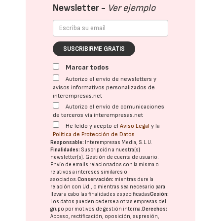
Newsletter -
Ver ejemplo
SUSCRIBIRME GRATIS
Marcar todos
Autorizo el envío de newsletters y
avisos informativos personalizados de
interempresas.net
Autorizo el envío de comunicaciones
de terceros vía interempresas.net
He leído y acepto el
Aviso Legal
y la
Política de Protección de Datos
Responsable:
Interempresas Media, S.L.U.
Finalidades:
Suscripción a nuestra(s)
newsletter(s). Gestión de cuenta de usuario.
Envío de emails relacionados con la misma o
relativos a intereses similares o
asociados.
Conservación:
mientras dure la
relación con Ud., o mientras sea necesario para
llevar a cabo las finalidades especificadas
Cesión:
Los datos pueden cederse a otras
empresas del
grupo
por motivos de gestión interna.
Derechos:
Acceso, rectificación, oposición, supresión,