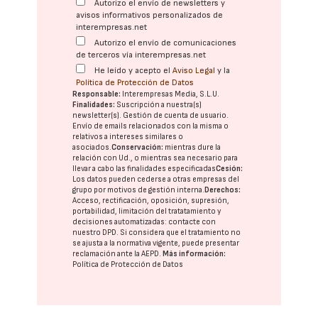
Autorizo el envío de newsletters y
avisos informativos personalizados de
interempresas.net
Autorizo el envío de comunicaciones
de terceros vía interempresas.net
He leído y acepto el
Aviso Legal
y la
Política de Protección de Datos
Responsable:
Interempresas Media, S.L.U.
Finalidades:
Suscripción a nuestra(s)
newsletter(s). Gestión de cuenta de usuario.
Envío de emails relacionados con la misma o
relativos a intereses similares o
asociados.
Conservación:
mientras dure la
relación con Ud., o mientras sea necesario para
llevar a cabo las finalidades especificadas
Cesión:
Los datos pueden cederse a otras
empresas del
grupo
por motivos de gestión interna.
Derechos:
Acceso, rectificación, oposición, supresión,
portabilidad, limitación del tratatamiento y
decisiones automatizadas:
contacte con
nuestro DPD
. Si considera que el tratamiento no
se ajusta a la normativa vigente, puede presentar
reclamación ante la
AEPD
.
Más información:
Política de Protección de Datos