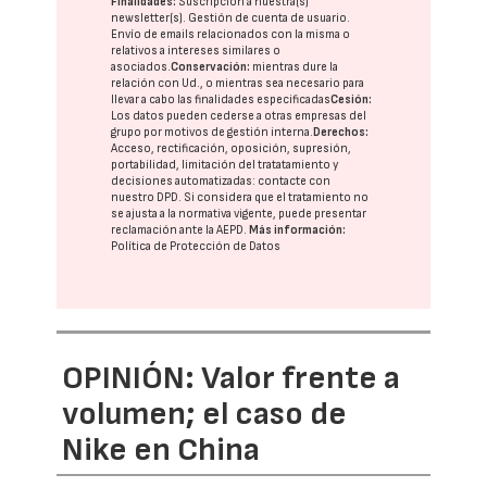
Finalidades:
Suscripción a nuestra(s)
newsletter(s). Gestión de cuenta de usuario.
Envío de emails relacionados con la misma o
relativos a intereses similares o
asociados.
Conservación:
mientras dure la
relación con Ud., o mientras sea necesario para
llevar a cabo las finalidades especificadas
Cesión:
Los datos pueden cederse a otras
empresas del
grupo
por motivos de gestión interna.
Derechos:
Acceso, rectificación, oposición, supresión,
portabilidad, limitación del tratatamiento y
decisiones automatizadas:
contacte con
nuestro DPD
. Si considera que el tratamiento no
se ajusta a la normativa vigente, puede presentar
reclamación ante la
AEPD
.
Más información:
Política de Protección de Datos
OPINIÓN: Valor frente a
volumen; el caso de
Nike en China