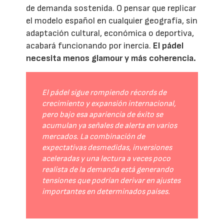
de demanda sostenida. O pensar que replicar
el modelo español en cualquier geografía, sin
adaptación cultural, económica o deportiva,
acabará funcionando por inercia.
El pádel
necesita menos glamour y más coherencia.
El pádel sigue rompiendo récords de
crecimiento y expansión internacional,
pero bajo esa apariencia de éxito se
acumulan ya señales de alerta en varios
mercados. La combinación de
expectativas desmedidas, inversiones
aceleradas y una lectura a veces poco
realista de la demanda está generando
tensiones que podrían derivar en ajustes
importantes en determinados países.