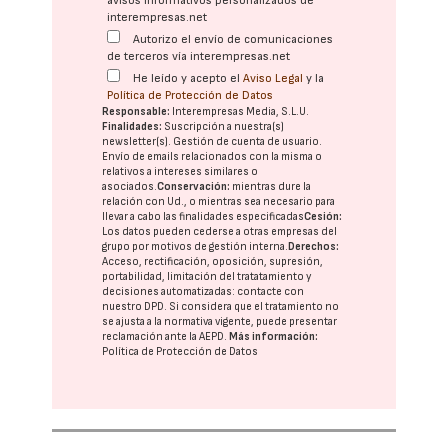
avisos informativos personalizados de
interempresas.net
Autorizo el envío de comunicaciones
de terceros vía interempresas.net
He leído y acepto el
Aviso Legal
y la
Política de Protección de Datos
Responsable:
Interempresas Media, S.L.U.
Finalidades:
Suscripción a nuestra(s)
newsletter(s). Gestión de cuenta de usuario.
Envío de emails relacionados con la misma o
relativos a intereses similares o
asociados.
Conservación:
mientras dure la
relación con Ud., o mientras sea necesario para
llevar a cabo las finalidades especificadas
Cesión:
Los datos pueden cederse a otras
empresas del
grupo
por motivos de gestión interna.
Derechos:
Acceso, rectificación, oposición, supresión,
portabilidad, limitación del tratatamiento y
decisiones automatizadas:
contacte con
nuestro DPD
. Si considera que el tratamiento no
se ajusta a la normativa vigente, puede presentar
reclamación ante la
AEPD
.
Más información:
Política de Protección de Datos