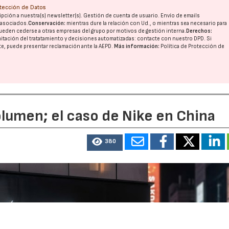
otección de Datos
pción a nuestra(s) newsletter(s). Gestión de cuenta de usuario. Envío de emails
o asociados.
Conservación:
mientras dure la relación con Ud., o mientras sea necesario para
ueden cederse a otras
empresas del grupo
por motivos de gestión interna.
Derechos:
imitación del tratatamiento y decisiones automatizadas:
contacte con nuestro DPD
. Si
nte, puede presentar reclamación ante la
AEPD
.
Más información:
Política de Protección de
olumen; el caso de Nike en China
380