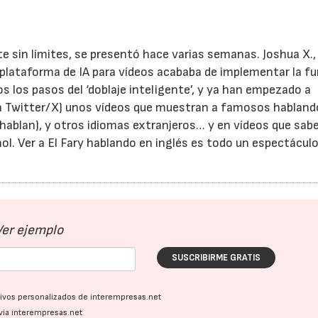
e sin límites, se presentó hace varias semanas. Joshua X.,
plataforma de IA para vídeos acababa de implementar la f
os los pasos del ‘doblaje inteligente’, y ya han empezado a
en Twitter/X) unos vídeos que muestran a famosos habland
o hablan), y otros idiomas extranjeros… y en vídeos que sa
l. Ver a El Fary hablando en inglés es todo un espectáculo
Ver ejemplo
SUSCRIBIRME GRATIS
ativos personalizados de interempresas.net
vía interempresas.net