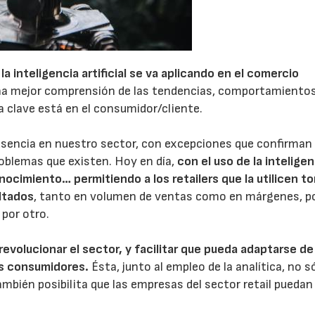
 la inteligencia artificial se va aplicando en el comercio
 una mejor comprensión de las tendencias, comportamiento
a clave está en el consumidor/cliente.
23/07/2026
30/07/2026
 ausencia en nuestro sector, con excepciones que confirman 
roblemas que existen. Hoy en día,
con el uso de la inteligen
conocimiento… permitiendo a los retailers que la utilicen t
ultados
, tanto en volumen de ventas como en márgenes, p
 por otro.
ra revolucionar el sector, y facilitar que pueda adaptarse de
os consumidores.
Ésta, junto al empleo de la analítica, no s
ambién posibilita que las empresas del sector retail puedan