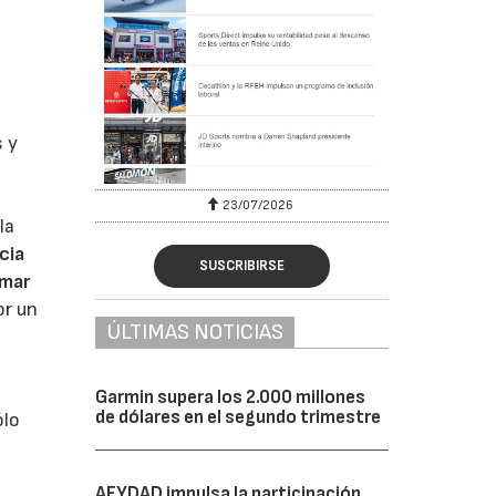
s y
23/07/2026
la
cia
SUSCRIBIRSE
omar
or un
ÚLTIMAS NOTICIAS
Garmin supera los 2.000 millones
de dólares en el segundo trimestre
ólo
AFYDAD impulsa la participación