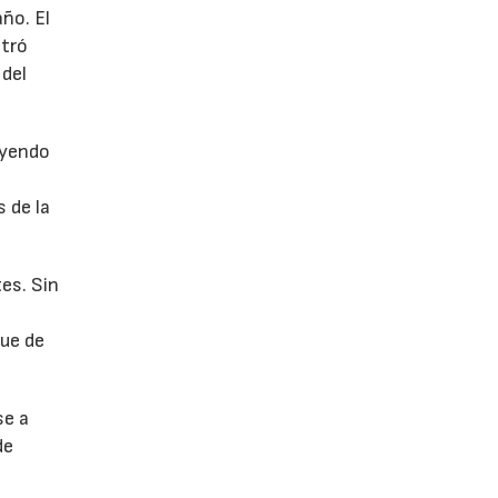
año. El
stró
 del
uyendo
 de la
es. Sin
fue de
se a
de