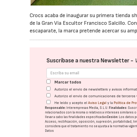
Crocs acaba de inaugurar su primera tienda sh
de la Gran Vía Escultor Francisco Salcillo. C
escaparate, la marca pretende acercar su ampl
Suscríbase a nuestra Newsletter -
Marcar todos
Autorizo el envío de newsletters y avisos inform
Autorizo el envío de comunicaciones de terceros 
He leído y acepto el
Aviso Legal
y la
Política de Pr
Responsable:
Interempresas Media, S.L.U.
Finalidades:
Suscri
relacionados con la misma o relativos a intereses similares 
llevar a cabo las finalidades especificadas
Cesión:
Los datos p
Acceso, rectificación, oposición, supresión, portabilidad, l
considera que el tratamiento no se ajusta a la normativa vige
Datos