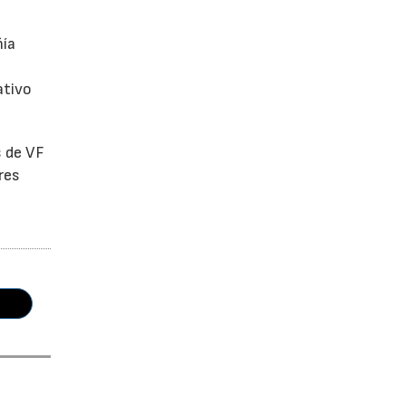
ñía
ativo
s de VF
res