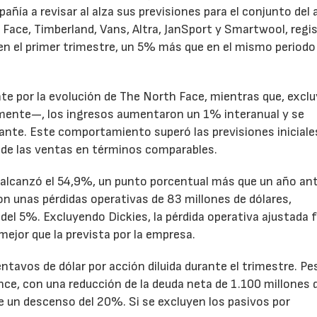
pañía a revisar al alza sus previsiones para el conjunto del 
Face, Timberland, Vans, Altra, JanSport y Smartwool, regi
en el primer trimestre, un 5% más que en el mismo periodo
te por la evolución de The North Face, mientras que, excl
emente—, los ingresos aumentaron un 1% interanual y se
nte. Este comportamiento superó las previsiones iniciales
 de las ventas en términos comparables.
to alcanzó el 54,9%, un punto porcentual más que un año ant
n unas pérdidas operativas de 83 millones de dólares,
el 5%. Excluyendo Dickies, la pérdida operativa ajustada 
mejor que la prevista por la empresa.
ntavos de dólar por acción diluida durante el trimestre. Pe
ance, con una reducción de la deuda neta de 1.100 millones 
ne un descenso del 20%. Si se excluyen los pasivos por