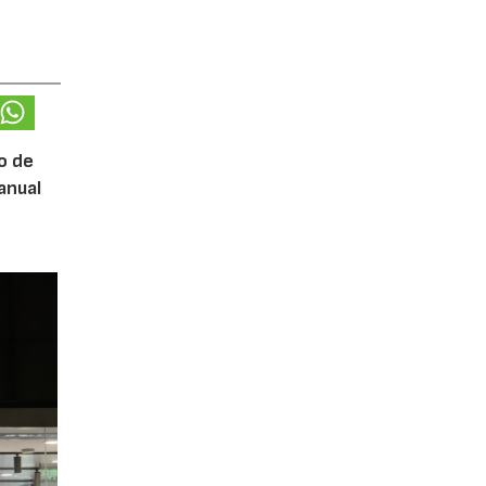
o de
anual