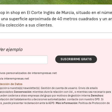
op in shop en El Corte Inglés de Murcia, situado en el núm
on una superficie aproximada de 40 metros cuadrados y un a
ia colección a sus clientes.
23/07/2026
30/07/2026
Ver ejemplo
SUSCRIBIRME GRATIS
ativos personalizados de interempresas.net
vía interempresas.net
otección de Datos
pción a nuestra(s) newsletter(s). Gestión de cuenta de usuario. Envío de emails
o asociados.
Conservación:
mientras dure la relación con Ud., o mientras sea necesario para
ueden cederse a otras
empresas del grupo
por motivos de gestión interna.
Derechos:
imitación del tratatamiento y decisiones automatizadas:
contacte con nuestro DPD
. Si
nte, puede presentar reclamación ante la
AEPD
.
Más información:
Política de Protección de