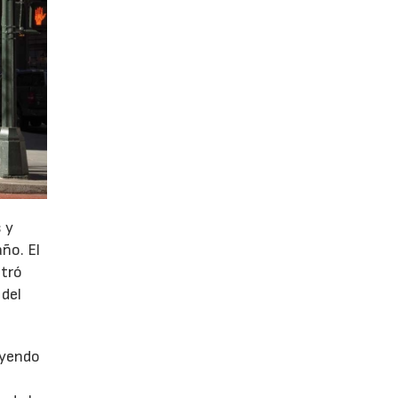
 y
año. El
stró
 del
uyendo