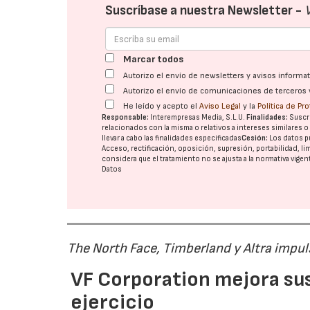
Suscríbase a nuestra Newsletter -
Marcar todos
Autorizo el envío de newsletters y avisos inform
Autorizo el envío de comunicaciones de terceros 
He leído y acepto el
Aviso Legal
y la
Política de Pr
Responsable:
Interempresas Media, S.L.U.
Finalidades:
Suscri
relacionados con la misma o relativos a intereses similares 
llevar a cabo las finalidades especificadas
Cesión:
Los datos p
Acceso, rectificación, oposición, supresión, portabilidad, l
considera que el tratamiento no se ajusta a la normativa vige
Datos
The North Face, Timberland y Altra impul
VF Corporation mejora sus 
ejercicio