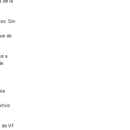
 de la
es. Sin
fue de
se a
de
ñía
ativo
s de VF