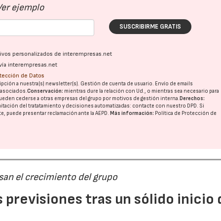
Ver ejemplo
SUSCRIBIRME GRATIS
ativos personalizados de interempresas.net
vía interempresas.net
otección de Datos
pción a nuestra(s) newsletter(s). Gestión de cuenta de usuario. Envío de emails
o asociados.
Conservación:
mientras dure la relación con Ud., o mientras sea necesario para
ueden cederse a otras
empresas del grupo
por motivos de gestión interna.
Derechos:
imitación del tratatamiento y decisiones automatizadas:
contacte con nuestro DPD
. Si
nte, puede presentar reclamación ante la
AEPD
.
Más información:
Política de Protección de
san el crecimiento del grupo
previsiones tras un sólido inicio 