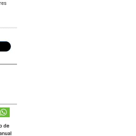
res
o de
anual