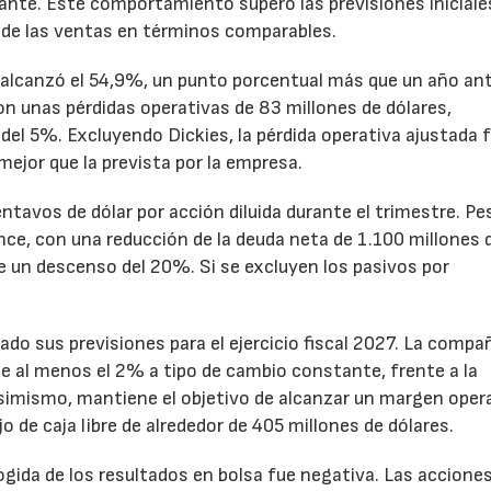
nte. Este comportamiento superó las previsiones iniciales
 de las ventas en términos comparables.
to alcanzó el 54,9%, un punto porcentual más que un año ant
n unas pérdidas operativas de 83 millones de dólares,
el 5%. Excluyendo Dickies, la pérdida operativa ajustada 
mejor que la prevista por la empresa.
ntavos de dólar por acción diluida durante el trimestre. Pe
ance, con una reducción de la deuda neta de 1.100 millones 
ne un descenso del 20%. Si se excluyen los pasivos por
ado sus previsiones para el ejercicio fiscal 2027. La compa
e al menos el 2% a tipo de cambio constante, frente a la
Asimismo, mantiene el objetivo de alcanzar un margen oper
o de caja libre de alrededor de 405 millones de dólares.
cogida de los resultados en bolsa fue negativa. Las accione