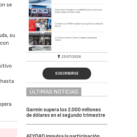
lon se
uda, su
 con
23/07/2026
itivo
SUSCRIBIRSE
 hasta
ÚLTIMAS NOTICIAS
opera
Garmin supera los 2.000 millones
de dólares en el segundo trimestre
AFYDAD impulsa la participación