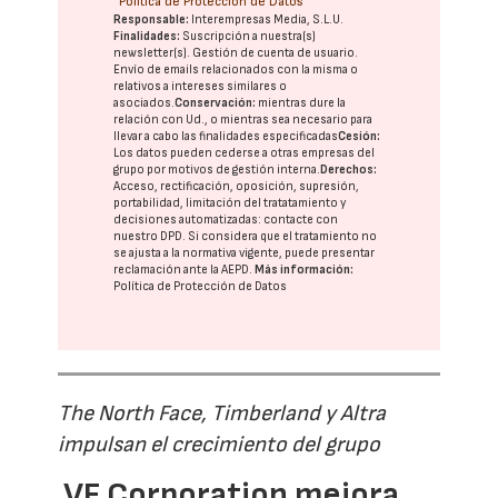
Política de Protección de Datos
Responsable:
Interempresas Media, S.L.U.
Finalidades:
Suscripción a nuestra(s)
newsletter(s). Gestión de cuenta de usuario.
Envío de emails relacionados con la misma o
relativos a intereses similares o
asociados.
Conservación:
mientras dure la
relación con Ud., o mientras sea necesario para
llevar a cabo las finalidades especificadas
Cesión:
Los datos pueden cederse a otras
empresas del
grupo
por motivos de gestión interna.
Derechos:
Acceso, rectificación, oposición, supresión,
portabilidad, limitación del tratatamiento y
decisiones automatizadas:
contacte con
nuestro DPD
. Si considera que el tratamiento no
se ajusta a la normativa vigente, puede presentar
reclamación ante la
AEPD
.
Más información:
Política de Protección de Datos
The North Face, Timberland y Altra
impulsan el crecimiento del grupo
VF Corporation mejora