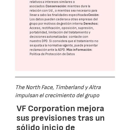
relativos a intereses similares o
asociados.
Conservación:
mientras dure la
relación con Ud., o mientras sea necesario para
llevar a cabo las finalidades especificadas
Cesión:
Los datos pueden cederse a otras
empresas del
grupo
por motivos de gestión interna.
Derechos:
Acceso, rectificación, oposición, supresión,
portabilidad, limitación del tratatamiento y
decisiones automatizadas:
contacte con
nuestro DPD
. Si considera que el tratamiento no
se ajusta a la normativa vigente, puede presentar
reclamación ante la
AEPD
.
Más información:
Política de Protección de Datos
The North Face, Timberland y Altra
impulsan el crecimiento del grupo
VF Corporation mejora
sus previsiones tras un
sólido inicio de