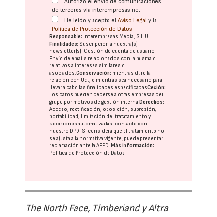
Autorizo el envío de comunicaciones
de terceros vía interempresas.net
He leído y acepto el
Aviso Legal
y la
Política de Protección de Datos
Responsable:
Interempresas Media, S.L.U.
Finalidades:
Suscripción a nuestra(s)
newsletter(s). Gestión de cuenta de usuario.
Envío de emails relacionados con la misma o
relativos a intereses similares o
asociados.
Conservación:
mientras dure la
relación con Ud., o mientras sea necesario para
llevar a cabo las finalidades especificadas
Cesión:
Los datos pueden cederse a otras
empresas del
grupo
por motivos de gestión interna.
Derechos:
Acceso, rectificación, oposición, supresión,
portabilidad, limitación del tratatamiento y
decisiones automatizadas:
contacte con
nuestro DPD
. Si considera que el tratamiento no
se ajusta a la normativa vigente, puede presentar
reclamación ante la
AEPD
.
Más información:
Política de Protección de Datos
The North Face, Timberland y Altra