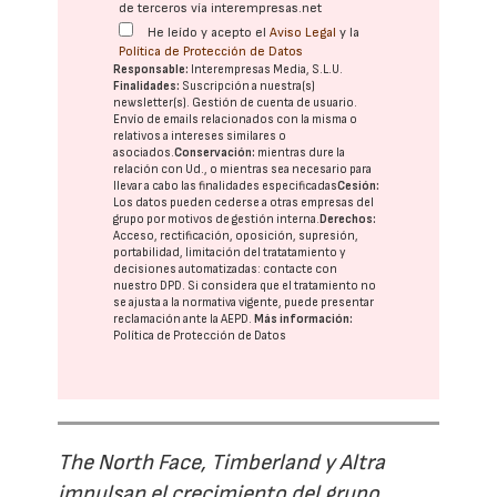
de terceros vía interempresas.net
He leído y acepto el
Aviso Legal
y la
Política de Protección de Datos
Responsable:
Interempresas Media, S.L.U.
Finalidades:
Suscripción a nuestra(s)
newsletter(s). Gestión de cuenta de usuario.
Envío de emails relacionados con la misma o
relativos a intereses similares o
asociados.
Conservación:
mientras dure la
relación con Ud., o mientras sea necesario para
llevar a cabo las finalidades especificadas
Cesión:
Los datos pueden cederse a otras
empresas del
grupo
por motivos de gestión interna.
Derechos:
Acceso, rectificación, oposición, supresión,
portabilidad, limitación del tratatamiento y
decisiones automatizadas:
contacte con
nuestro DPD
. Si considera que el tratamiento no
se ajusta a la normativa vigente, puede presentar
reclamación ante la
AEPD
.
Más información:
Política de Protección de Datos
The North Face, Timberland y Altra
impulsan el crecimiento del grupo