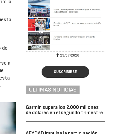
a: la
uesta
o de
23/07/2026
rse a
ue
SUSCRIBIRSE
 esta
s
ÚLTIMAS NOTICIAS
Garmin supera los 2.000 millones
de dólares en el segundo trimestre
AFYDAD impulsa la participación