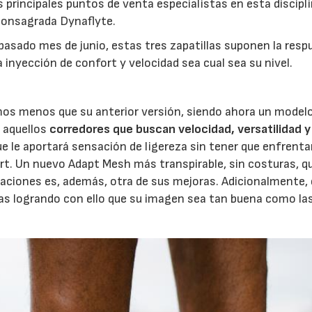
rincipales puntos de venta especialistas en esta disciplin
consagrada Dynaflyte.
pasado mes de junio, estas tres zapatillas suponen la resp
 inyección de confort y velocidad sea cual sea su nivel.
os menos que su anterior versión, siendo ahora un model
a aquellos
corredores que buscan velocidad, versatilidad y
23/07/2026
30/07/2026
ue le aportará sensación de ligereza sin tener que enfrenta
t. Un nuevo Adapt Mesh más transpirable, sin costuras, q
rritaciones es, además, otra de sus mejoras. Adicionalmente,
cas logrando con ello que su imagen sea tan buena como la