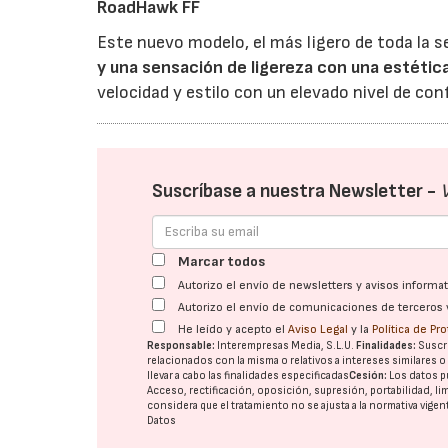
RoadHawk FF
Este nuevo modelo, el más ligero de toda la s
y una sensación de ligereza con una estétic
velocidad y estilo con un elevado nivel de con
Suscríbase a nuestra Newsletter -
Marcar todos
Autorizo el envío de newsletters y avisos inform
Autorizo el envío de comunicaciones de terceros 
He leído y acepto el
Aviso Legal
y la
Política de Pr
Responsable:
Interempresas Media, S.L.U.
Finalidades:
Suscri
relacionados con la misma o relativos a intereses similares 
llevar a cabo las finalidades especificadas
Cesión:
Los datos p
Acceso, rectificación, oposición, supresión, portabilidad, l
considera que el tratamiento no se ajusta a la normativa vige
Datos