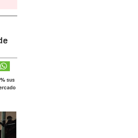
de
5% sus
mercado