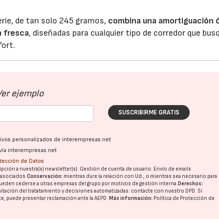
erie, de tan solo 245 gramos,
combina una amortiguación 
a fresca
, diseñadas para cualquier tipo de corredor que bus
fort.
Ver ejemplo
SUSCRIBIRME GRATIS
ativos personalizados de interempresas.net
vía interempresas.net
otección de Datos
pción a nuestra(s) newsletter(s). Gestión de cuenta de usuario. Envío de emails
o asociados.
Conservación:
mientras dure la relación con Ud., o mientras sea necesario para
ueden cederse a otras
empresas del grupo
por motivos de gestión interna.
Derechos:
imitación del tratatamiento y decisiones automatizadas:
contacte con nuestro DPD
. Si
nte, puede presentar reclamación ante la
AEPD
.
Más información:
Política de Protección de