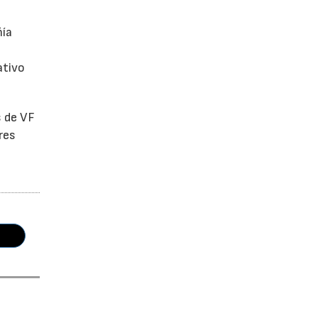
ñía
ativo
s de VF
res