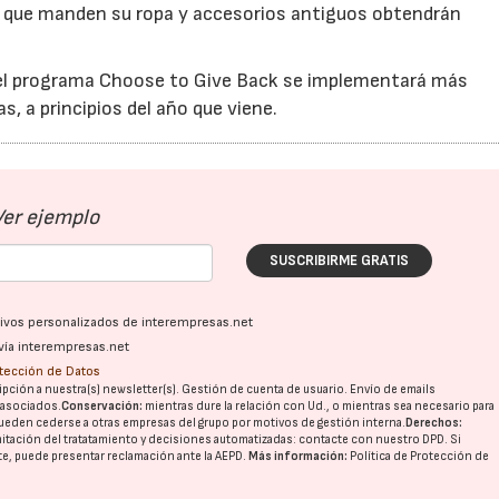
b que manden su ropa y accesorios antiguos obtendrán
 el programa Choose to Give Back se implementará más
, a principios del año que viene.
Ver ejemplo
SUSCRIBIRME GRATIS
ativos personalizados de interempresas.net
vía interempresas.net
otección de Datos
pción a nuestra(s) newsletter(s). Gestión de cuenta de usuario. Envío de emails
o asociados.
Conservación:
mientras dure la relación con Ud., o mientras sea necesario para
ueden cederse a otras
empresas del grupo
por motivos de gestión interna.
Derechos:
imitación del tratatamiento y decisiones automatizadas:
contacte con nuestro DPD
. Si
nte, puede presentar reclamación ante la
AEPD
.
Más información:
Política de Protección de