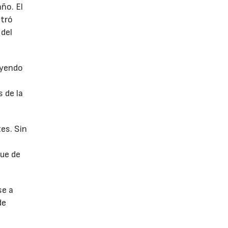
año. El
stró
 del
uyendo
 de la
es. Sin
fue de
se a
de