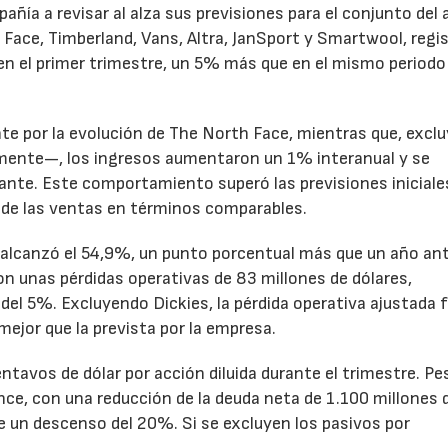
pañía a revisar al alza sus previsiones para el conjunto del 
Face, Timberland, Vans, Altra, JanSport y Smartwool, regi
en el primer trimestre, un 5% más que en el mismo periodo
te por la evolución de The North Face, mientras que, excl
emente—, los ingresos aumentaron un 1% interanual y se
nte. Este comportamiento superó las previsiones iniciales
 de las ventas en términos comparables.
to alcanzó el 54,9%, un punto porcentual más que un año ant
n unas pérdidas operativas de 83 millones de dólares,
el 5%. Excluyendo Dickies, la pérdida operativa ajustada 
mejor que la prevista por la empresa.
ntavos de dólar por acción diluida durante el trimestre. Pe
ance, con una reducción de la deuda neta de 1.100 millones 
ne un descenso del 20%. Si se excluyen los pasivos por