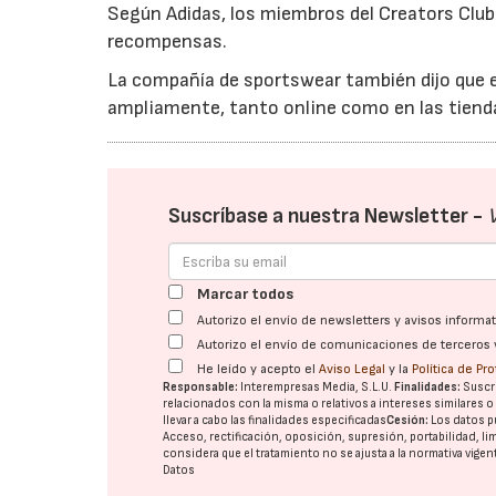
Según Adidas, los miembros del Creators Clu
recompensas.
La compañía de sportswear también dijo que
ampliamente, tanto online como en las tiendas
Suscríbase a nuestra Newsletter -
Marcar todos
Autorizo el envío de newsletters y avisos inform
Autorizo el envío de comunicaciones de terceros 
He leído y acepto el
Aviso Legal
y la
Política de Pr
Responsable:
Interempresas Media, S.L.U.
Finalidades:
Suscri
relacionados con la misma o relativos a intereses similares 
llevar a cabo las finalidades especificadas
Cesión:
Los datos p
Acceso, rectificación, oposición, supresión, portabilidad, l
considera que el tratamiento no se ajusta a la normativa vige
Datos