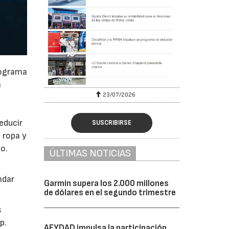
rograma
a
/07/2026
30/07/2026
educir
SUSCRIBIRSE
 ropa y
to.
ÚLTIMAS NOTICIAS
ndar
Garmin supera los 2.000 millones
de dólares en el segundo trimestre
s
p.
AFYDAD impulsa la participación