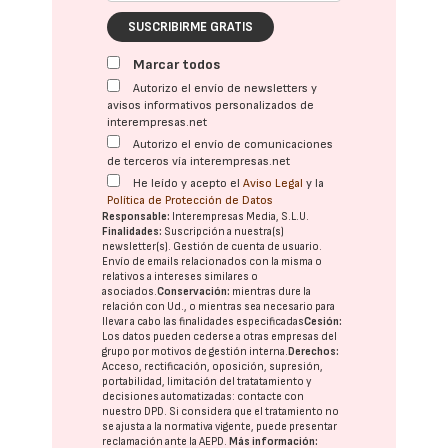
SUSCRIBIRME GRATIS
Marcar todos
Autorizo el envío de newsletters y
avisos informativos personalizados de
interempresas.net
Autorizo el envío de comunicaciones
de terceros vía interempresas.net
He leído y acepto el
Aviso Legal
y la
Política de Protección de Datos
Responsable:
Interempresas Media, S.L.U.
Finalidades:
Suscripción a nuestra(s)
newsletter(s). Gestión de cuenta de usuario.
Envío de emails relacionados con la misma o
relativos a intereses similares o
asociados.
Conservación:
mientras dure la
relación con Ud., o mientras sea necesario para
llevar a cabo las finalidades especificadas
Cesión:
Los datos pueden cederse a otras
empresas del
grupo
por motivos de gestión interna.
Derechos:
Acceso, rectificación, oposición, supresión,
portabilidad, limitación del tratatamiento y
decisiones automatizadas:
contacte con
nuestro DPD
. Si considera que el tratamiento no
se ajusta a la normativa vigente, puede presentar
reclamación ante la
AEPD
.
Más información: