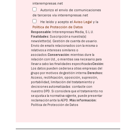
interempresas.net
Autorizo el envío de comunicaciones
de terceros vía interempresas.net
He leído y acepto el
Aviso Legal
y la
Política de Protección de Datos
Responsable:
Interempresas Media, S.L.U.
Finalidades:
Suscripción a nuestra(s)
newsletter(s). Gestión de cuenta de usuario.
Envío de emails relacionados con la misma o
relativos a intereses similares o
asociados.
Conservación:
mientras dure la
relación con Ud., o mientras sea necesario para
llevar a cabo las finalidades especificadas
Cesión:
Los datos pueden cederse a otras
empresas del
grupo
por motivos de gestión interna.
Derechos:
Acceso, rectificación, oposición, supresión,
portabilidad, limitación del tratatamiento y
decisiones automatizadas:
contacte con
nuestro DPD
. Si considera que el tratamiento no
se ajusta a la normativa vigente, puede presentar
reclamación ante la
AEPD
.
Más información:
Política de Protección de Datos