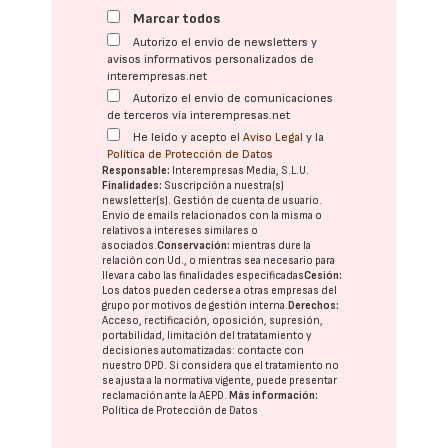
Marcar todos
Autorizo el envío de newsletters y
avisos informativos personalizados de
interempresas.net
Autorizo el envío de comunicaciones
de terceros vía interempresas.net
He leído y acepto el
Aviso Legal
y la
Política de Protección de Datos
Responsable:
Interempresas Media, S.L.U.
Finalidades:
Suscripción a nuestra(s)
newsletter(s). Gestión de cuenta de usuario.
Envío de emails relacionados con la misma o
relativos a intereses similares o
asociados.
Conservación:
mientras dure la
relación con Ud., o mientras sea necesario para
llevar a cabo las finalidades especificadas
Cesión:
Los datos pueden cederse a otras
empresas del
grupo
por motivos de gestión interna.
Derechos:
Acceso, rectificación, oposición, supresión,
portabilidad, limitación del tratatamiento y
decisiones automatizadas:
contacte con
nuestro DPD
. Si considera que el tratamiento no
se ajusta a la normativa vigente, puede presentar
reclamación ante la
AEPD
.
Más información:
Política de Protección de Datos