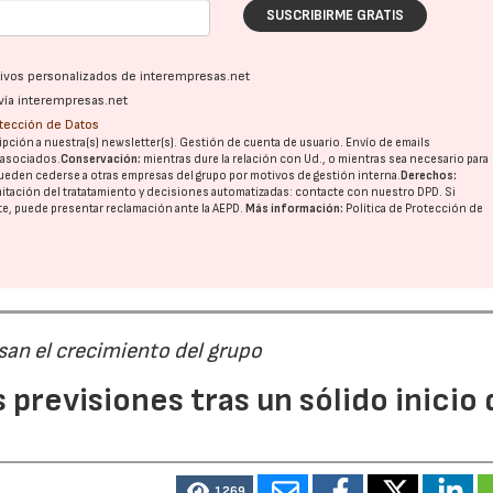
SUSCRIBIRME GRATIS
ativos personalizados de interempresas.net
vía interempresas.net
otección de Datos
pción a nuestra(s) newsletter(s). Gestión de cuenta de usuario. Envío de emails
o asociados.
Conservación:
mientras dure la relación con Ud., o mientras sea necesario para
ueden cederse a otras
empresas del grupo
por motivos de gestión interna.
Derechos:
imitación del tratatamiento y decisiones automatizadas:
contacte con nuestro DPD
. Si
nte, puede presentar reclamación ante la
AEPD
.
Más información:
Política de Protección de
san el crecimiento del grupo
previsiones tras un sólido inicio 
1269