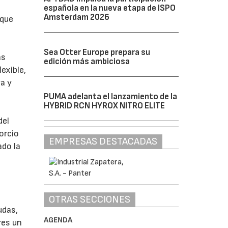
española en la nueva etapa de ISPO
Amsterdam 2026
 que
Sea Otter Europe prepara su
as
edición más ambiciosa
exible,
va y
PUMA adelanta el lanzamiento de la
HYBRID RCN HYROX NITRO ELITE
del
orcio
EMPRESAS DESTACADAS
ado la
OTRAS SECCIONES
udas,
AGENDA
res un