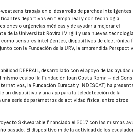
 Sweatsens trabaja en el desarrollo de parches inteligentes
cticantes deportivos en tiempo real y con tecnología
 lesiones o urgencias médicas y de ayudar a mejorar el
 de la Universitat Rovira i Virgili y usa nuevas tecnologí
como sensores inteligentes, dispositivos de electrónica fl
, junto con la Fundación de la URV, la emprendida Perspecti
abilidad DEFRAIL, desarrollado con el apoyo de las ayudas 
o el mismo equipo (la Fundación Joan Costa Roma – del Cons
Alternativos, la Fundación Eurecat y INDESCAT) ha present
de un dispositivo y una app para la teledetección de la
á una serie de parámetros de actividad física, entre otros
proyecto Skiwearable financiado el 2017 con las mismas ay
l año pasado. El dispositivo mide la actividad de los esquiado