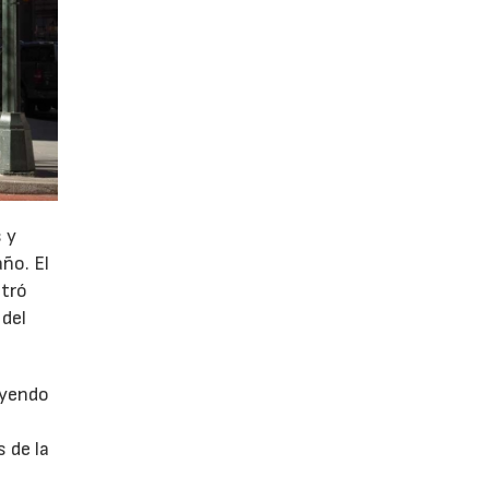
 y
año. El
stró
 del
uyendo
 de la