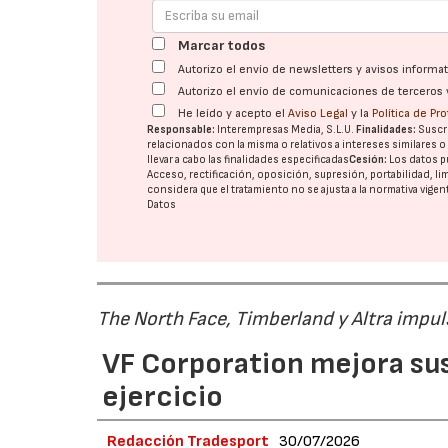
Marcar todos
Autorizo el envío de newsletters y avisos inform
Autorizo el envío de comunicaciones de terceros 
He leído y acepto el
Aviso Legal
y la
Política de Pr
Responsable:
Interempresas Media, S.L.U.
Finalidades:
Suscri
relacionados con la misma o relativos a intereses similares 
llevar a cabo las finalidades especificadas
Cesión:
Los datos p
Acceso, rectificación, oposición, supresión, portabilidad, l
considera que el tratamiento no se ajusta a la normativa vige
Datos
The North Face, Timberland y Altra impul
VF Corporation mejora sus 
ejercicio
Redacción Tradesport
30/07/2026