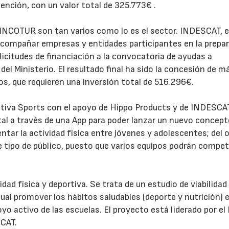
nción, con un valor total de 325.773€ .
INCOTUR son tan varios como lo es el sector. INDESCAT, e
y acompañar empresas y entidades participantes en la prepa
licitudes de financiación a la convocatoria de ayudas a
 Ministerio. El resultado final ha sido la concesión de m
s, que requieren una inversión total de 516.296€.
23/07/2026
30/07/2026
aptiva Sports con el apoyo de Hippo Products y de INDESCA
tal a través de una App para poder lanzar un nuevo concept
tar la actividad física entre jóvenes y adolescentes; del o
e tipo de público, puesto que varios equipos podrán compet
ad física y deportiva. Se trata de un estudio de viabilidad
ual promover los hábitos saludables (deporte y nutrición) 
poyo activo de las escuelas. El proyecto está liderado por e
SCAT.