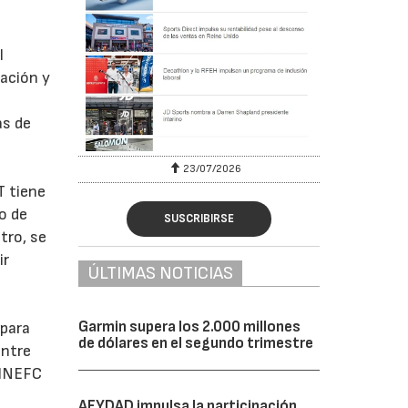
l
ración y
ás de
23/07/2026
T tiene
o de
SUSCRIBIRSE
tro, se
ir
ÚLTIMAS NOTICIAS
Garmin supera los 2.000 millones
 para
de dólares en el segundo trimestre
entre
l INEFC
AFYDAD impulsa la participación